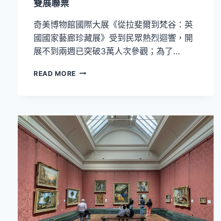
雙展聯票
致
演
奇美博物館國際大展《從拉斐爾到梵谷：英
繹
「青
國國家藝廊珍藏展》受到民眾熱烈迴響，開
春
展不到兩週已突破3萬人次參觀；為了…
與
史
南
READ MORE
詩」
台
灣
兩
大
重
要
國
際
特
展！
奇
美
博
物