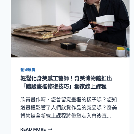
首
度
來
臺！
奇
美
博
物
館
超
級
藝術展覽
大
展
輕鬆化身美感工藝師！奇美博物館推出
3/1
「體驗畫框修復技巧」獨家線上課程
起
推
欣賞畫作時，您曾留意畫框的樣子嗎？您知
出
道畫框影響了人們欣賞作品的感受嗎？奇美
限
量
博物館全新線上課程將帶您走入幕後直…
預
購
輕
READ MORE
活