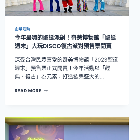
國
際
大
展
企業活動
《從
拉
今年最嗨的聖誕派對！奇美博物館「聖誕
斐
週末」大玩DISCO復古派對預售票開賣
爾
到
深受台灣民眾喜愛的奇美博物館「2023聖誕
梵
週末」預售票正式開賣！今年活動以「經
谷》
週
典、復古」為元素，打造歡樂盛大的…
末
延
今
READ MORE
長
年
開
最
放
嗨
至
的
晚
聖
間
誕
8
派