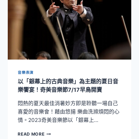
搶
美
可
博
惜
物
館
首
款
AR
實
境
遊
戲
音樂表演
《穿
越
以「銀幕上的古典音樂」為主題的夏日音
時
樂饗宴！奇美音樂節7/17早鳥開賣
空
的
悶熱的夏天最佳消暑妙方即是聆聽一場自己
航
喜愛的音樂會！藉由悠揚 樂曲洗滌煩悶的心
海
家》
情。2023奇美音樂節以「銀幕上…
早
鳥
以
READ MORE
預