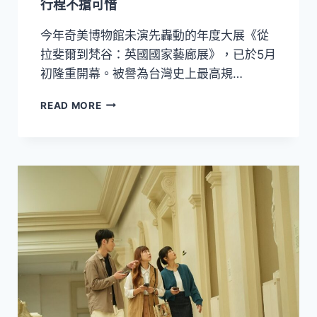
行程不搶可惜
開
賣
今年奇美博物館未演先轟動的年度大展《從
拉斐爾到梵谷：英國國家藝廊展》，已於5月
初隆重開幕。被譽為台灣史上最高規…
贈
READ MORE
送
奇
美
「從
拉
斐
爾
到
梵
谷」
大
展
門
票！