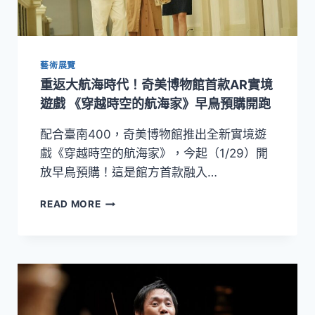
捷
絲
旅
台
藝術展覽
南
虎
重返大航海時代！奇美博物館首款AR實境
山
遊戲 《穿越時空的航海家》早鳥預購開跑
館
奇
配合臺南400，奇美博物館推出全新實境遊
藝
戲《穿越時空的航海家》，今起（1/29）開
之
旅
放早鳥預購！這是館方首款融入…
三
天
重
READ MORE
兩
返
夜
大
超
航
值
海
行
時
程
代！
不
奇