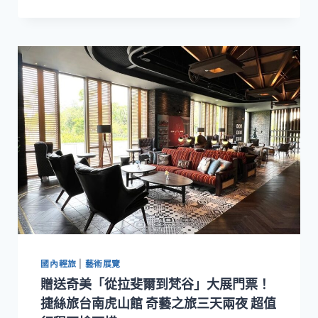
尼
德
蘭
繪
畫
時
代！
奇
美
博
物
館
珍
藏
展
《畫
師
國內輕旅
|
藝術展覽
們》
8/12
贈送奇美「從拉斐爾到梵谷」大展門票！
早
捷絲旅台南虎山館 奇藝之旅三天兩夜 超值
鳥