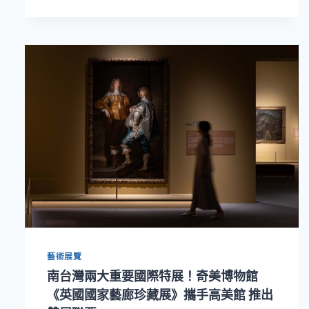
高
雄
衛
武
營
登
場！
奇
美
音
樂
節
壓
軸
場
推
出
藝術展覽
陳
毓
南台灣兩大重要國際特展！奇美博物館
襄
《英國國家藝廊珍藏展》攜手高美館 推出
極