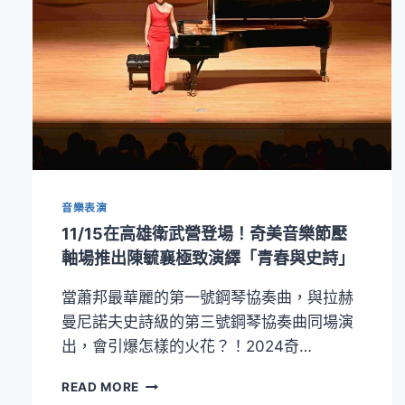
音樂表演
11/15在高雄衛武營登場！奇美音樂節壓
軸場推出陳毓襄極致演繹「青春與史詩」
當蕭邦最華麗的第一號鋼琴協奏曲，與拉赫
曼尼諾夫史詩級的第三號鋼琴協奏曲同場演
出，會引爆怎樣的火花？！2024奇…
11/15
READ MORE
在