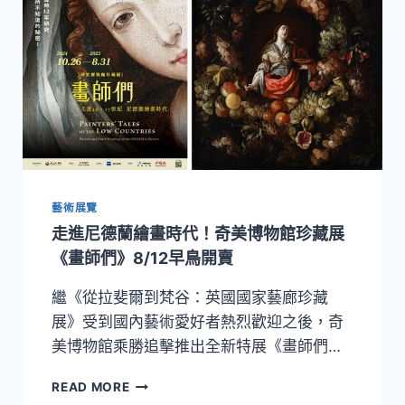
藝術展覽
走進尼德蘭繪畫時代！奇美博物館珍藏展
《畫師們》8/12早鳥開賣
繼《從拉斐爾到梵谷：英國國家藝廊珍藏
展》受到國內藝術愛好者熱烈歡迎之後，奇
美博物館乘勝追擊推出全新特展《畫師們…
走
READ MORE
進