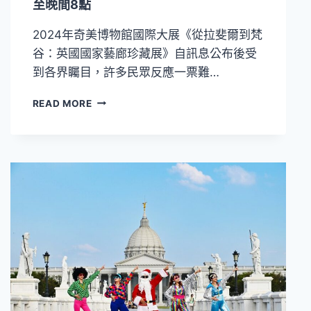
至晚間8點
力
演
2024年奇美博物館國際大展《從拉斐爾到梵
繹
72
谷：英國國家藝廊珍藏展》自訊息公布後受
首
到各界矚目，許多民眾反應一票難…
蕭
邦
4/8
READ MORE
名
提
曲
早
開
賣
全
展
期
票
券！
奇
美
博
物
館