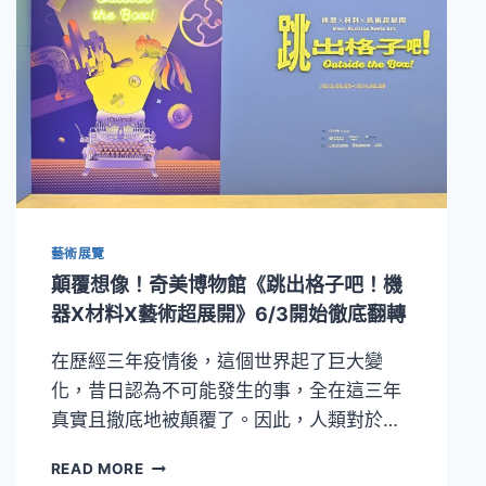
點
對！
奇
美
博
物
館
「聖
誕
週
末」
大
藝術展覽
玩
DISCO
顛覆想像！奇美博物館《跳出格子吧！機
復
器X材料X藝術超展開》6/3開始徹底翻轉
古
派
在歷經三年疫情後，這個世界起了巨大變
對
化，昔日認為不可能發生的事，全在這三年
預
售
真實且撤底地被顛覆了。因此，人類對於…
票
開
顛
READ MORE
賣