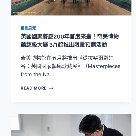
館
《英
國
國
藝術展覽
家
藝
英國國家藝廊200年首度來臺！奇美博物
廊
館超級大展 3/1起推出限量預購活動
珍
藏
奇美博物館在五月將推出《從拉斐爾到梵
展》
谷：英國國家藝廊珍藏展》（Masterpieces
攜
手
from the Na…
高
美
英
READ MORE
館
國
推
國
出
家
雙
藝
展
廊
聯
200
票
年