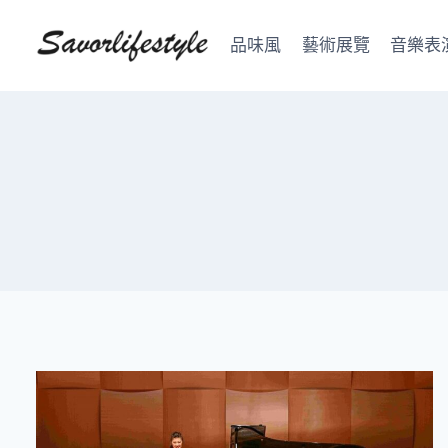
Skip
to
品味風
藝術展覽
音樂表
content