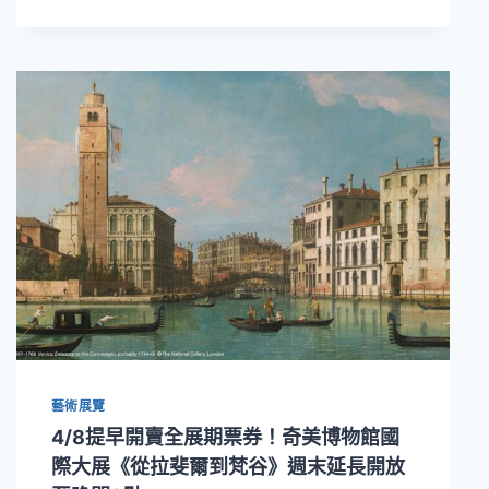
音
樂
節
9
月
登
場
早
鳥
票
8
折！
國
際
鋼
琴
家
藝術展覽
陳
毓
4/8提早開賣全展期票券！奇美博物館國
襄
際大展《從拉斐爾到梵谷》週末延長開放
傾