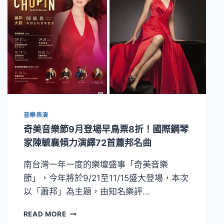
音樂表演
奇美音樂節9月登場早鳥票8折！國際鋼琴
家陳毓襄傾力演繹72首蕭邦名曲
南台灣一年一度的樂壇盛事「奇美音樂
節」，今年將於9/21至11/15盛大登場，本次
以「蕭邦」為主題，由知名樂評…
奇
READ MORE
美