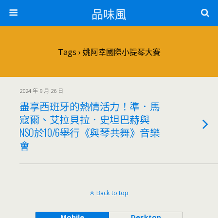
品味風
Tags › 姚阿幸國際小提琴大賽
2024 年 9 月 26 日
盡享西班牙的熱情活力！準．馬
寇爾、艾拉貝拉．史坦巴赫與
NSO於10/6舉行《與琴共舞》音樂
會
Back to top
Mobile
Desktop