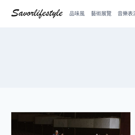
Skip
to
品味風
藝術展覽
音樂表
content