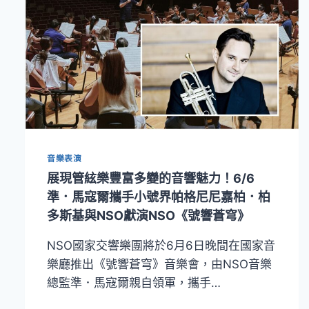
音樂表演
展現管絃樂豐富多變的音響魅力！6/6
準．馬寇爾攜手小號界帕格尼尼嘉柏．柏
多斯基與NSO獻演NSO《號響蒼穹》
NSO國家交響樂團將於6月6日晚間在國家音
樂廳推出《號響蒼穹》音樂會，由NSO音樂
總監準．馬寇爾親自領軍，攜手…