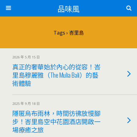
品味風
Tags › 峇里島
2026 年 5 月 15 日
真正的奢華始於內心的從容！峇
里島穆麗雅（The Mulia Bali）的藝
術體驗
2025 年 9 月 18 日
隱匿烏布雨林，時間彷彿放慢腳
步！峇里島空中花園酒店開啟一
場療癒之旅