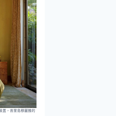
建築裝置，峇里島穆麗雅的