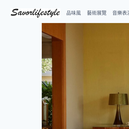
Skip
to
品味風
藝術展覽
音樂表
content