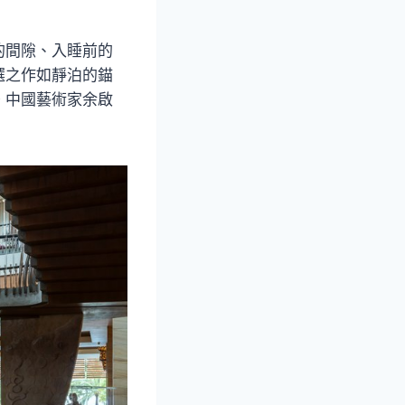
的間隙、入睡前的
選之作如靜泊的錨
。中國藝術家余啟