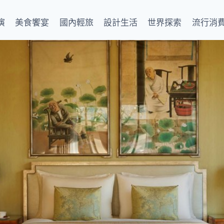
演
美食饗宴
國內輕旅
設計生活
世界探索
流行消