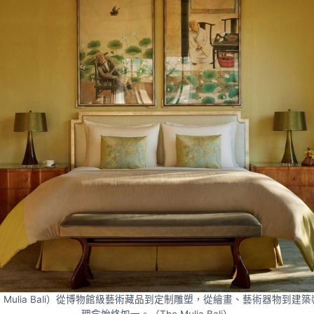
 Mulia Bali）從博物館級藝術藏品到定制雕塑，從繪畫、藝術器物到