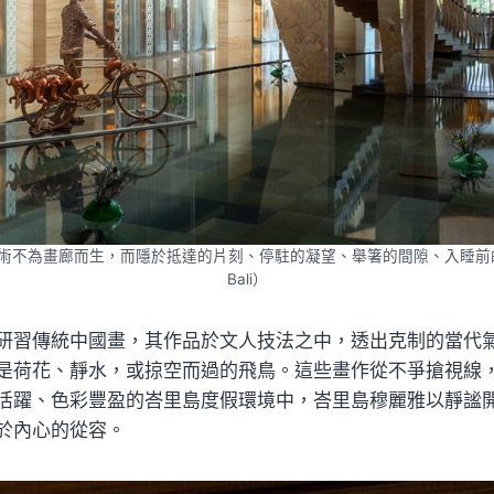
不為畫廊而生，而隱於抵達的片刻、停駐的凝望、舉箸的間隙、入睡前的靜謐
Bali）
研習傳統中國畫，其作品於文人技法之中，透出克制的當代
是荷花、靜水，或掠空而過的飛鳥。這些畫作從不爭搶視線
活躍、色彩豐盈的峇里島度假環境中，峇里島穆麗雅以靜謐
於內心的從容。