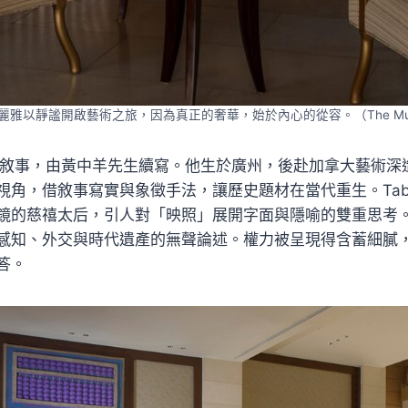
雅以靜謐開啟藝術之旅，因為真正的奢華，始於內心的從容。（The Mulia
的藝術敘事，由黃中羊先生續寫。他生於廣州，後赴加拿大藝術
視角，借敘事寫實與象徵手法，讓歷史題材在當代重生。Tab
鏡的慈禧太后，引人對「映照」展開字面與隱喻的雙重思考
感知、外交與時代遺產的無聲論述。權力被呈現得含蓄細膩
答。