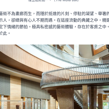
理念始終如一。（The Mulia Bali）
藝術不為畫廊而生，而隱於抵達的片刻、停駐的凝望、舉箸
示人，卻總與有心人不期而遇。在這座流動的典藏之中，精
定下情緒的節拍。極具私密感的藝術體驗，存在於客房之中
於此。