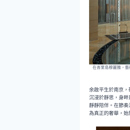
在峇里島穆麗雅，藝術
余啟平生於南京，
沉浸於靜思，身畔
靜靜陪伴。在節奏
為真正的奢華，始