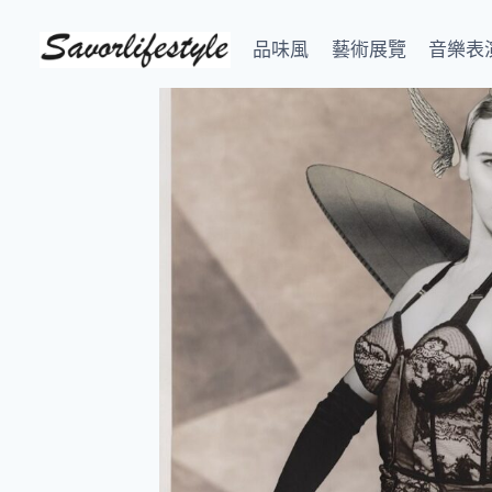
Skip
to
品味風
藝術展覽
音樂表
content