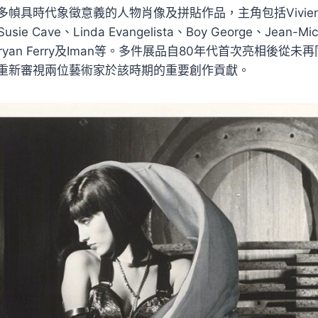
幀具時代象徵意義的人物肖像及拼貼作品，主角包括Vivienne
usie Cave、Linda Evangelista、Boy George、Jean-Mic
ox、Bryan Ferry及Iman等。多件展品自80年代首次亮相後
重新審視兩位藝術家於該時期的重要創作貢獻。