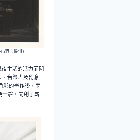
藝45酒店提供）
杉磯夜生活的活力而聞
人、音樂人及創意
來主義色彩的畫作後，兩
融為一體，開創了嶄