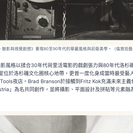
ria — 魅影與視覺創想》重現80至90年代的華麗風格與前衛美學。（倫敦珀
son的攝影風格以揉合30年代荷里活電影的戲劇張力與80年代洛
室位於洛杉磯文化圈核心地帶，更曾一度化身成當時最受藝
Tools夜店。Brad Branson於接觸到Fritz Kok充滿未
üstria」為名共同創作，並將攝影、平面設計及拼貼等元素