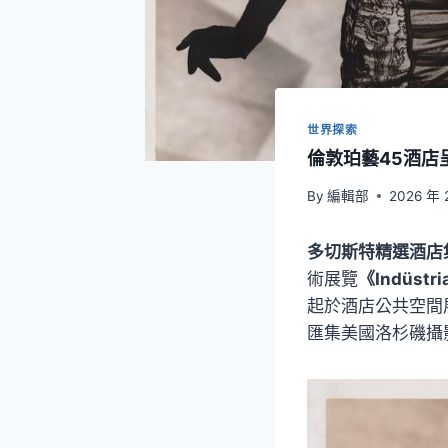
世界探索
倫敦珀藝45酒店呈
By
編輯部
2026 年 
多切斯特精選酒店
術展覽
《Indüst
起於酒店公共空間展出
匯集美國洛杉磯攝影師