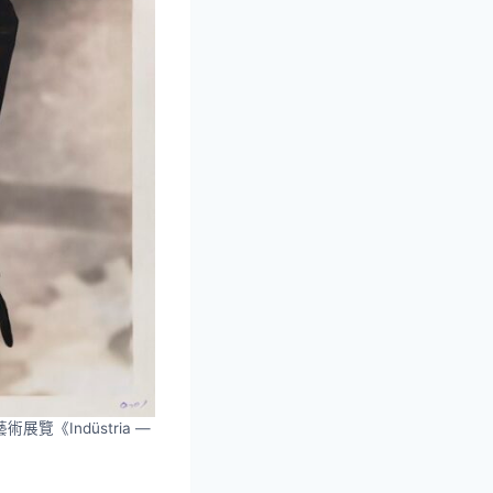
展覽《Indüstria —