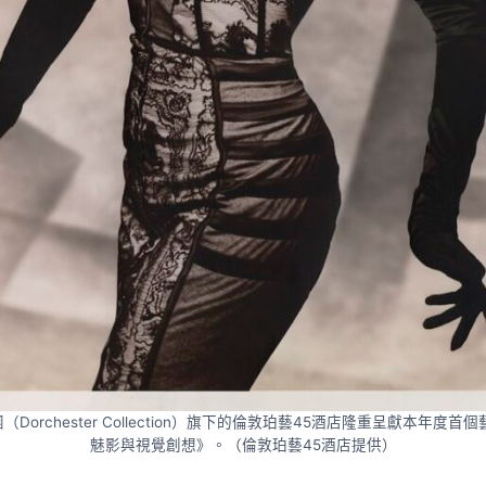
rchester Collection）旗下的倫敦珀藝45酒店隆重呈獻本年度首個藝術
魅影與視覺創想》。（倫敦珀藝45酒店提供）