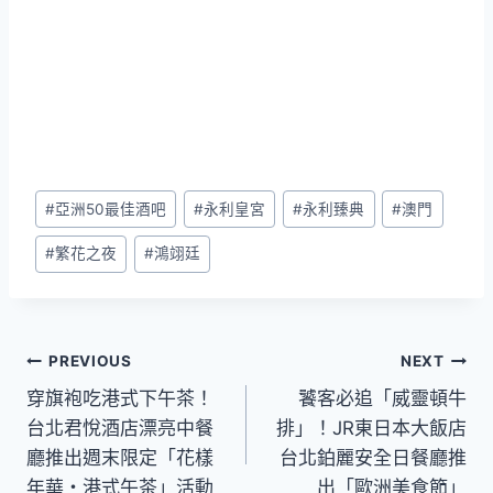
Post
#
亞洲50最佳酒吧
#
永利皇宮
#
永利臻典
#
澳門
Tags:
#
繁花之夜
#
鴻翊廷
文
PREVIOUS
NEXT
穿旗袍吃港式下午茶！
饕客必追「威靈頓牛
章
台北君悅酒店漂亮中餐
排」！JR東日本大飯店
導
廳推出週末限定「花樣
台北鉑麗安全日餐廳推
年華・港式午茶」活動
出「歐洲美食節」