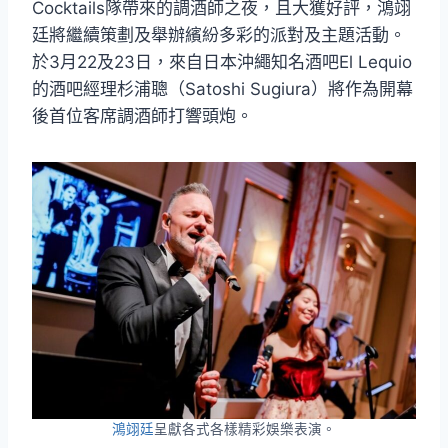
Cocktails隊帶來的調酒師之夜，且大獲好評，鴻翊
廷將繼續策劃及舉辦繽紛多彩的派對及主題活動。
於3月22及23日，來自日本沖繩知名酒吧El Lequio
的酒吧經理杉浦聰（Satoshi Sugiura）將作為開幕
後首位客席調酒師打響頭炮。
鴻翊廷
呈獻各式各樣精彩娛樂表演。