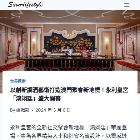
Skip
to
content
世界探索
以創新調酒藝術打造澳門聚會新地標！永利皇宮
「鴻翊廷」盛大開幕
By
編輯部
2024 年 3 月 6 日
永利皇宮的全新社交聚會新地標「鴻翊廷」華麗登
場，專為各界精英人士和社會名流設計，以靈感迸