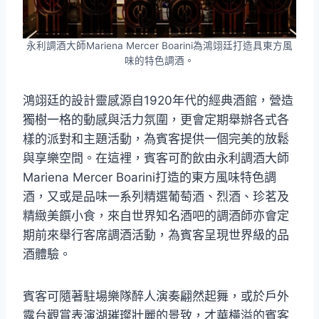
永利調酒大師Mariena Mercer Boarini為鴻翊廷打造具東方風
味的特色調酒。
鴻翊廷的設計靈感源自1920年代的經典酒館，營造
獨樹一格的動感與活力氛圍，更會定期舉辦各式各
樣的派對和主題活動，為賓客提供一個完美的放鬆
與享樂空間。在這裡，賓客可酌飲由永利調酒大師
Mariena Mercer Boarini打造的東方風味特色調
酒，又或是品味一系列精選葡萄酒、烈酒、珍茗及
精緻美饌小食，來自世界知名酒吧的調酒師亦會定
期前來舉行客席調酒活動，為賓客呈現世界級的品
酒體驗。
賓客可隨著駐場樂隊醉人演奏翩然起舞，或於戶外
露台觀賞表演湖璀璨壯麗的景致，才華橫溢的賓客