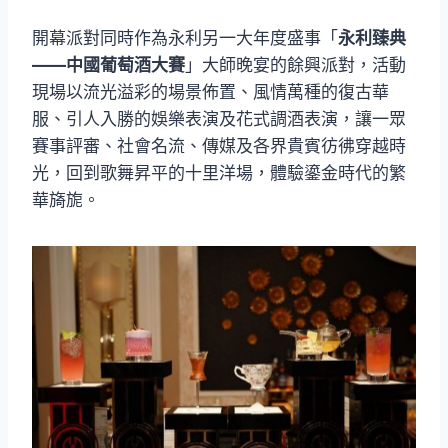
開幕派對同時作為永利另一大年度盛事「
永利臻典
——中國葡萄酒大賽
」大師晚宴的餘興派對，活動
現場以流光溢彩的場景佈置、風情萬種的復古華
服、引人入勝的娛樂表演及花式調酒表演，讓一眾
賽事評審、社會名流、傳媒及各界貴賓彷彿穿越時
光，回到歌舞昇平的十里洋場，體驗鎏金時代的繁
華旖旎。