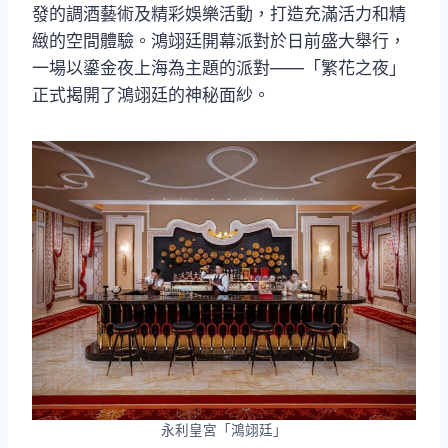
發的調酒藝術及精彩娛樂活動，打造充滿活力和精
緻的空間體驗。鴻翊廷開幕派對於日前盛大舉行，
一場以鎏金夜上海為主題的派對——「繁花之夜」
正式揭開了鴻翊廷的神秘面紗。
永利皇宮「鴻翊廷」