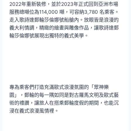
2022年重新裝修，並於2023年正式回到亞洲市場
服務總噸位為114,000 噸，可容納3,780 名乘客。
走入歌詩達郵輪莎倫娜號船艙內。放眼皆是浪漫的
義大利情調，精緻的繪畫與雕像作品，讓歌詩達郵
輪莎倫娜號展現出獨特的義式美學。
專為乘客們打造充滿歐式浪漫氛圍的「眾神樂
園」，郵輪的每一隅如同是對古羅馬文明及歐式藝
術的禮讚，讓旅人在搭乘郵輪度假的期間，也能沉
浸在義式浪漫風情裡。