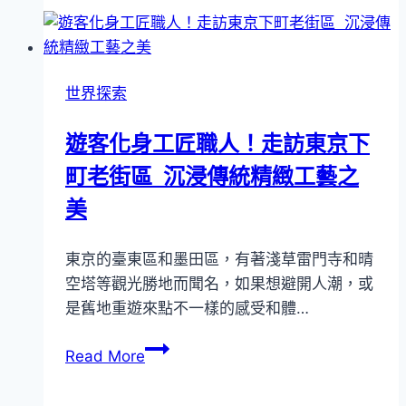
優
成
雅
為
兼
2022
具
世界探索
年
雲
度
朗
遊客化身工匠職人！走訪東京下
「亞
觀
洲
町老街區 沉浸傳統精緻工藝之
光
50
集
美
最
團
佳
義
東京的臺東區和墨田區，有著淺草雷門寺和晴
餐
大
空塔等觀光勝地而聞名，如果想避開人潮，或
廳」
利
是舊地重遊來點不一樣的感受和體…
官
佛
方
羅
遊
Read More
場
倫
客
地
斯
化