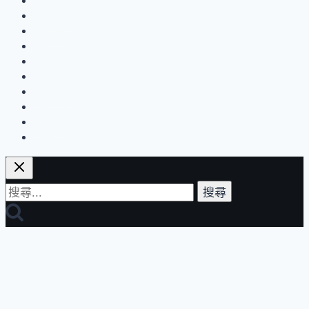
傳
品味風
藝術展覽
統
音樂表演
精
美食饗宴
緻
國內輕旅
工
設計生活
世界探索
藝
流行消費
之
運動保養
美
企業活動
搜
尋
關
鍵
字: