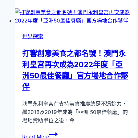
泰
國
燈
海
世界探索
節
為
打響創意美食之都名號！澳門永
新
利皇宮再次成為2022年度「亞
地
標
洲50最佳餐廳」官方場地合作夥
伴
澳門永利皇宮在支持美食推廣總是不遺餘力，
繼2018及2019年成為「亞洲 50最佳餐廳」的
場地贊助單位之後，今…
打
Read More