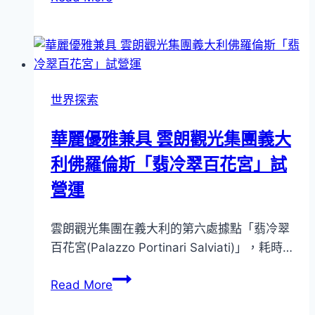
響
創
意
美
食
世界探索
之
都
華麗優雅兼具 雲朗觀光集團義大
名
利佛羅倫斯「翡冷翠百花宮」試
號！
澳
營運
門
永
雲朗觀光集團在義大利的第六處據點「翡冷翠
利
百花宮(Palazzo Portinari Salviati)」，耗時…
皇
宮
華
Read More
再
麗
次