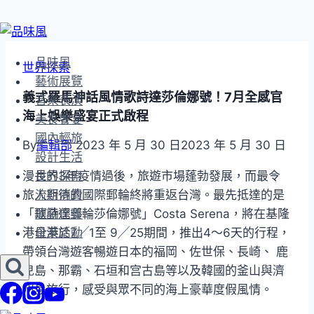
Skip
to
品味風
世界探索
content
藝術展覽
義式羅馬神話風情歌詩達莎倫娜號！7月全感官
音樂表演
海上娛樂盛宴正式啟程
美食饗宴
國內輕旅
By
編輯部
2023 年 5 月 30 日
2023 年 5 月 30 日
設計生活
漫長的3年疫情過後，旅遊市場蓬勃發展，而最令
世界探索
旅人期待的國際郵輪終將重返台灣。最先抵達的是
流行消費
「歌詩達郵輪莎倫娜號」Costa Serena，將在基隆
運動保養
港母港於7╱1至 9╱25期間，推出4～6天的行程，
企業活動
帶領台灣遊客暢遊日本的福岡、佐世保、長崎、 鹿
兒島、那霸、石垣和宫古島等以及韓國的釜山與濟
州島旅行，感受與眾不同的海上豪華度假風情。