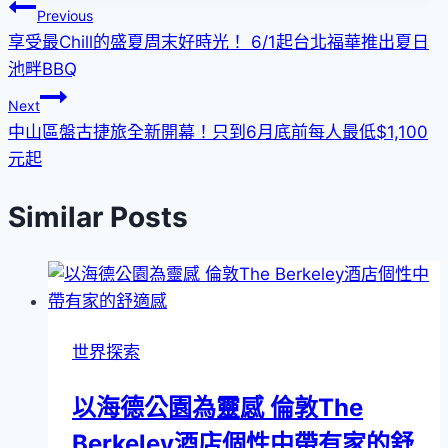
文
Previous
享受最Chill的盛夏周末好時光！ 6/1起台北福華推出夏日
章
池畔BBQ
導
Next
覽
中山區盤古捷旅全新開幕！只到6月底前每人最低$1,100
元起
Similar Posts
世界探索
以海德公園為靈感 倫敦The
Berkeley酒店個性中帶有家的舒