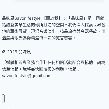
合
「翡
身
作
冷
工
夥
翠
匠
品味風Savorlifestyle 【關於我】：「品味風」是一個獻
伴
百
職
給熱愛美學生活的你所打造的空間。我們深入探索世界各
花
人！
地的藝術展覽、現場音樂演出、精品旅宿與高端餐飲，用
宮」
走
溫度與眼光為你精選每一次的感官饗宴。
試
訪
營
東
© 2026 品味風
運
京
【媒體相關與業務合作】任何相關活動配合與協助，請寫
下
信至信箱，我將盡快回覆您的問題。信箱：
町
savorlifestyle@gmail.com
老
街
區
沉
浸