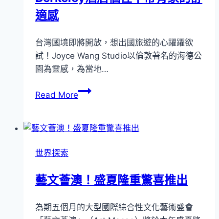
適感
台灣國境即將開放，想出國旅遊的心躍躍欲
試！Joyce Wang Studio以倫敦著名的海德公
園為靈感，為當地…
以
Read More
海
德
公
園
世界探索
為
靈
藝文薈澳！盛夏隆重驚喜推出
感
倫
為期五個月的大型國際綜合性文化藝術盛會
敦