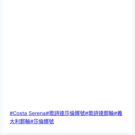
Post
#
Costa Serena
#
歌詩達莎倫娜號
#
歌詩達郵輪
#
義
Tags:
大利郵輪
#
莎倫娜號