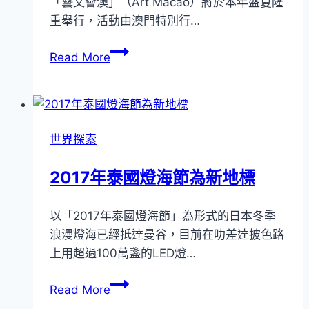
「藝文薈澳」（Art Macao）將於本年盛夏隆
The
重舉行，活動由澳門特別行…
Berkeley
酒
藝
Read More
店
文
個
薈
性
澳！
中
盛
帶
世界探索
夏
有
隆
家
2017年泰國燈海節為新地標
重
的
驚
舒
以「2017年泰國燈海節」為形式的日本冬季
喜
適
浪漫燈海已經抵達曼谷，目前在叻差達披色路
推
感
上用超過100萬盞的LED燈…
出
2017
Read More
年