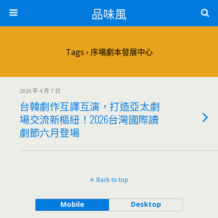
品味風
Tags › 序場劇本發展中心
2026 年 4 月 7 日
台韓劇作互譯互演，打造亞太劇
場交流新樞紐！2026台灣國際讀
劇節六月登場
Back to top
Mobile
Desktop