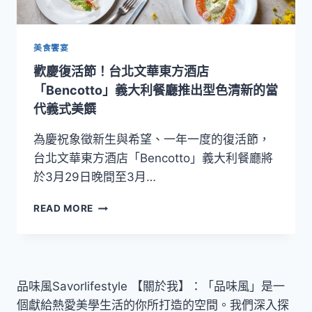
題
甜
點！
台
美食饗宴
北
歡慶復活節！台北文華東方酒店
遠
東
「Bencotto」義大利餐廳推出型色清新的當
香
代義式美饌
格
里
為慶祝象徵新生與希望、一年一度的復活節，
拉
台北文華東方酒店「Bencotto」義大利餐廳將
復
於3月29日晚間至3月…
活
節
歡
甜
READ MORE
慶
點
復
登
活
場
節！
台
品味風Savorlifestyle 【關於我】：「品味風」是一
北
個獻給熱愛美學生活的你所打造的空間。我們深入探
文