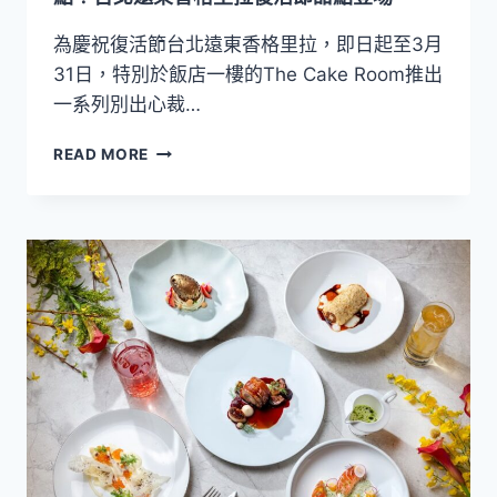
節
期
為慶祝復活節台北遠東香格里拉，即日起至3月
間
31日，特別於飯店一樓的The Cake Room推出
限
一系列別出心裁…
定
親
復
READ MORE
子
活
手
節
作
超
活
萌
動
限
定
「森
林
復
活
節
派
對」
主