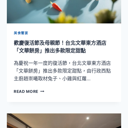
美食饗宴
歡慶復活節及母親節！台北文華東方酒店
「文華餅房」推出多款限定甜點
為慶祝一年一度的復活節，台北文華東方酒店
「文華餅房」推出多款限定甜點，由行政西點
主廚趙崇曦取材兔子、小雞與紅蘿…
歡
READ MORE
慶
復
活
節
及
母