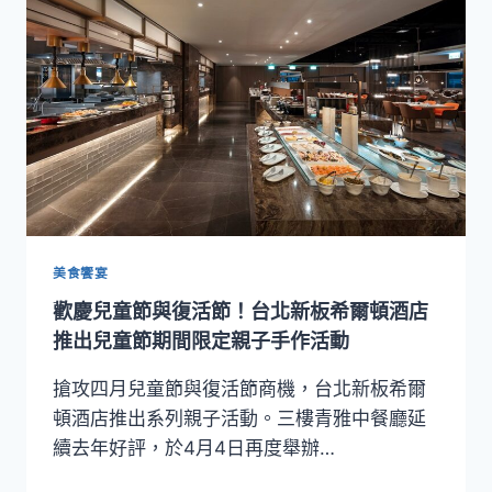
親
節！
台
北
文
華
東
方
酒
店
「文
華
美食饗宴
餅
歡慶兒童節與復活節！台北新板希爾頓酒店
房」
推
推出兒童節期間限定親子手作活動
出
多
搶攻四月兒童節與復活節商機，台北新板希爾
款
頓酒店推出系列親子活動。三樓青雅中餐廳延
限
續去年好評，於4月4日再度舉辦…
定
甜