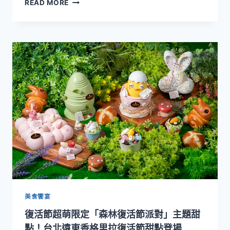
歡
READ MORE
點
慶
兒
童
節
與
復
活
節！
台
北
新
板
希
爾
頓
酒
店
推
美食饗宴
出
復活節超萌限定「森林復活節派對」主題甜
兒
童
點！台北遠東香格里拉復活節甜點登場