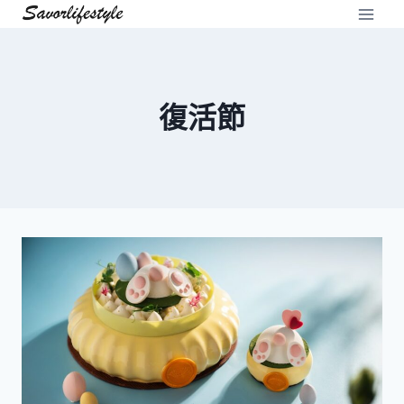
Skip
to
content
復活節