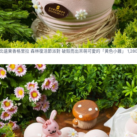
北遠東香格里拉 森林復活節派對 破殼而出呆萌可愛的「黃色小雞」 1,28