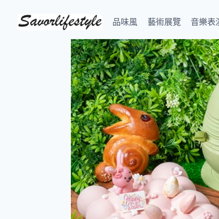
Skip
to
品味風
藝術展覽
音樂表
content