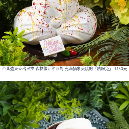
台北遠東香格里拉 森林復活節派對 充滿抽象美感的「繽紛兔」 1,180元