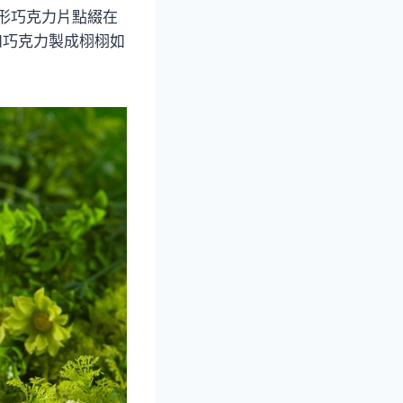
葉形巧克力片點綴在
和巧克力製成栩栩如