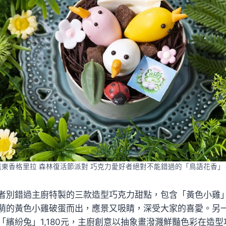
東香格里拉 森林復活節派對 巧克力愛好者絕對不能錯過的「鳥語花香」 
者別錯過主廚特製的三款造型巧克力甜點，包含「黃色小雞」1
萌的黃色小雞破蛋而出，應景又吸睛，深受大家的喜愛。另
「繽紛兔」1,180元，主廚創意以抽象畫潑濺鮮豔色彩在造