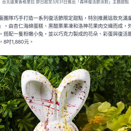
台北遠東香格里拉 即日起至3月31日推出「森林復活節派對」主題甜點
藝團隊巧手打造一系列復活節限定甜點，特別推薦這款充滿
」，由杏仁海綿蛋糕、黑醋栗果凍和洛神花果肉交織而成，
，搭配一隻粉嫩小兔，並以巧克力製成的花朵、彩蛋與復活
8吋1,880元。