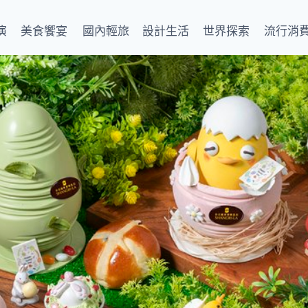
演
美食饗宴
國內輕旅
設計生活
世界探索
流行消