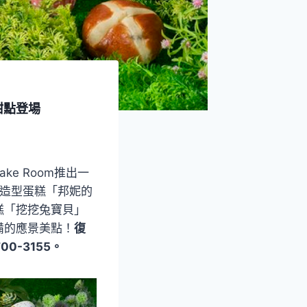
甜點登場
e Room推出一
吋造型蛋糕「邦妮的
糕「挖挖兔寶貝」
備的應景美點！
復
0-3155。