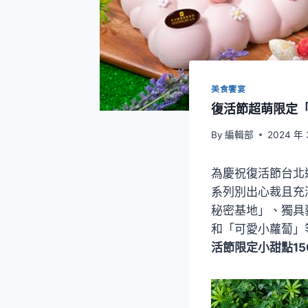
美食饗宴
復活節超萌限定
By
編輯部
2024 年 
為慶祝復活節台北遠
系列別出心裁且充
秘密基地」、獨具
和「可愛小蘿蔔」
活節限定小甜點150