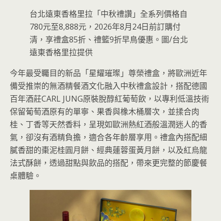
台北遠東香格里拉「中秋禮讚」全系列價格自
780元至8,888元，2026年8月24日前訂購付
清，享禮盒85折、禮籃9折早鳥優惠。圖/台北
遠東香格里拉提供
今年最受矚目的新品「星耀璀璨」尊榮禮盒，將歐洲近年
備受推崇的無酒精餐酒文化融入中秋禮盒設計，搭配德國
百年酒莊CARL JUNG原裝脫醇紅葡萄飲，以專利低溫技術
保留葡萄酒原有的單寧、果香與橡木桶層次，並揉合肉
桂、丁香等天然香料，呈現如歐洲熱紅酒般溫潤迷人的香
氣，卻沒有酒精負擔，適合各年齡層享用。禮盒內搭配細
膩香甜的棗泥桂圓月餅、經典蓮蓉蛋黃月餅，以及紅烏龍
法式酥餅，透過甜點與飲品的搭配，帶來更完整的節慶餐
桌體驗。