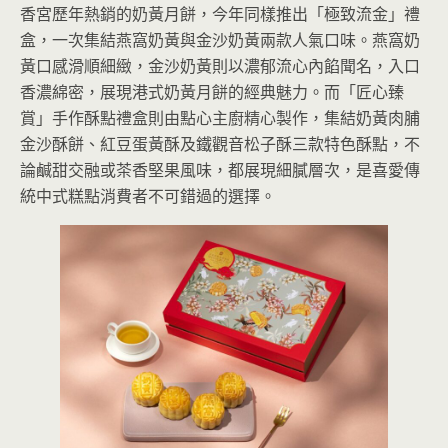
香宮歷年熱銷的奶黃月餅，今年同樣推出「極致流金」禮
盒，一次集結燕窩奶黃與金沙奶黃兩款人氣口味。燕窩奶
黃口感滑順細緻，金沙奶黃則以濃郁流心內餡聞名，入口
香濃綿密，展現港式奶黃月餅的經典魅力。而「匠心臻
賞」手作酥點禮盒則由點心主廚精心製作，集結奶黃肉脯
金沙酥餅、紅豆蛋黃酥及鐵觀音松子酥三款特色酥點，不
論鹹甜交融或茶香堅果風味，都展現細膩層次，是喜愛傳
統中式糕點消費者不可錯過的選擇。