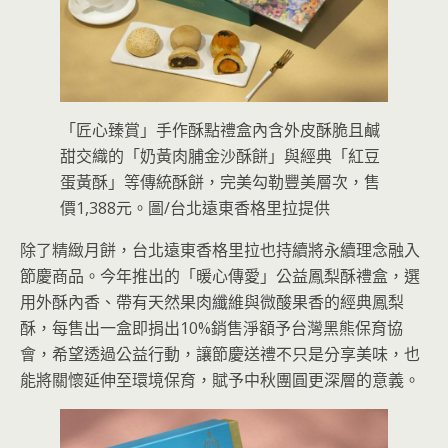
「匠心臻賞」手作酥點禮盒內含外皮酥脆且鹹
甜交織的「奶黃肉脯金沙酥餅」與經典「紅豆
蛋黃酥」等傳統酥餅，完美勾勒豐美層次，售
價1,388元。圖/台北遠東香格里拉提供
除了精緻月餅，台北遠東香格里拉也持續將永續理念融入
節慶商品。今年推出的「暖心傳愛」公益鳳梨酥禮盒，選
用外酥內香、帶有天然果肉纖維與微酸果香的經典鳳梨
酥，每售出一盒即捐出10%銷售淨額予台灣黑熊保育協
會，希望透過公益行動，讓節慶送禮不只是分享美味，也
能將關懷延伸至環境保育，賦予中秋團圓更深層的意義。