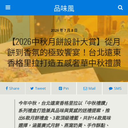
品味風
2026 年 7 月 8 日
【2026中秋月餅設計大賞】從月
餅到香氛的極致饗宴！台北遠東
香格里拉打造五感奢華中秋禮讚
Share
Tweet
Pin
Mail
SMS
今年中秋，台北遠東香格里拉以「中秋禮讚」
系列禮盒打造兼具品味與質感的送禮提案，推
出6款月餅禮盒、3款頂級禮籃，共計14款風味
選擇，涵蓋廣式月餅、燕窩奶黃、手作酥點、