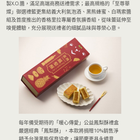
製X.O.醬，滿足高端商務送禮需求；最高規格的「至尊華
燦」御選禮籃更集結義大利氣泡酒、黑熊蜂蜜、白瑪索醬
組及首度推出的香格里拉專屬香氛擴香組，從味蕾延伸至
嗅覺體驗，充分展現送禮者的細膩品味與尊榮心意。
每年備受期待的「暖心傳愛」公益鳳梨酥禮盒
嚴選經典「鳳梨酥」，本款將捐贈10%銷售淨
額予台灣黑熊保育協會，讓節慶更具永續意