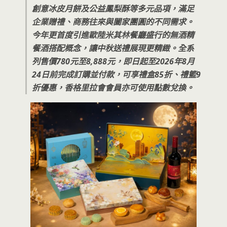
創意冰皮月餅及公益鳳梨酥等多元品項，滿足
企業贈禮、商務往來與闔家團圓的不同需求。
今年更首度引進歐陸米其林餐廳盛行的無酒精
餐酒搭配概念，讓中秋送禮展現更精緻。全系
列售價780元至8,888元，即日起至2026年8月
24日前完成訂購並付款，可享禮盒85折、禮籃9
折優惠，香格里拉會會員亦可使用點數兌換。