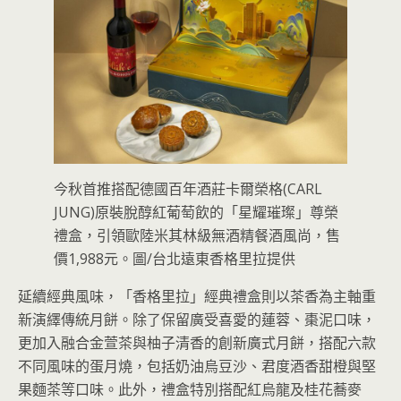
今秋首推搭配德國百年酒莊卡爾榮格(CARL
JUNG)原裝脫醇紅葡萄飲的「星耀璀璨」尊榮
禮盒，引領歐陸米其林級無酒精餐酒風尚，售
價1,988元。圖/台北遠東香格里拉提供
延續經典風味，「香格里拉」經典禮盒則以茶香為主軸重
新演繹傳統月餅。除了保留廣受喜愛的蓮蓉、棗泥口味，
更加入融合金萱茶與柚子清香的創新廣式月餅，搭配六款
不同風味的蛋月燒，包括奶油烏豆沙、君度酒香甜橙與堅
果麵茶等口味。此外，禮盒特別搭配紅烏龍及桂花蕎麥