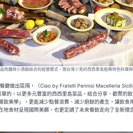
品肉舖與小酒館結合的經營模式，現台灣少見的西西里島經典特色料理與
餐廳做出區隔，〈Ciao by Fratelli Pennisi Macelleria S
te單點菜單的，以更多元豐富的西西里島菜品，結合分享、歡聚的
餐飲美學」，更能減少點餐浪費、減少廚餘的產生，讓飲食
在地食材呈現國際美饌，也更定調了未來餐飲走向了全新理