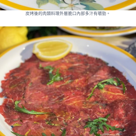
炭烤後的肉類料理外層脆口內部多汁有嚼勁。