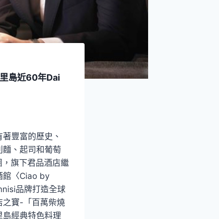
島近60年Dai
有著豐富的歷史、
利麵、起司和葡萄
團，旗下君品酒店繼
Ciao by
Pennisi品牌打造全球
之寶-「百萬柴燒
里島經典特色料理