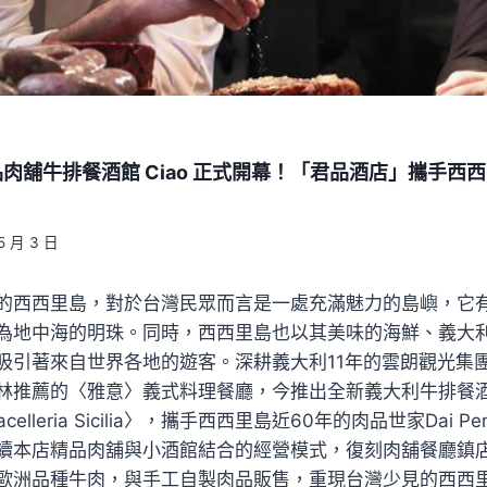
肉舖牛排餐酒館 Ciao 正式開幕！「君品酒店」攜手西西里
5 月 3 日
的西西里島，對於台灣民眾而言是一處充滿魅力的島嶼，它
為地中海的明珠。同時，西西里島也以其美味的海鮮、義大
吸引著來自世界各地的遊客。深耕義大利11年的雲朗觀光集
林推薦的〈雅意〉義式料理餐廳，今推出全新義大利牛排餐酒館〈
isi Macelleria Sicilia〉，攜手西西里島近60年的肉品世家Dai 
續本店精品肉舖與小酒館結合的經營模式，復刻肉舖餐廳鎮店
歐洲品種牛肉，與手工自製肉品販售，重現台灣少見的西西