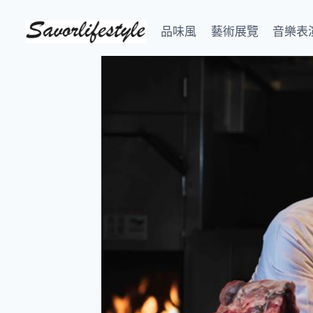
Skip
to
品味風
藝術展覽
音樂表
content