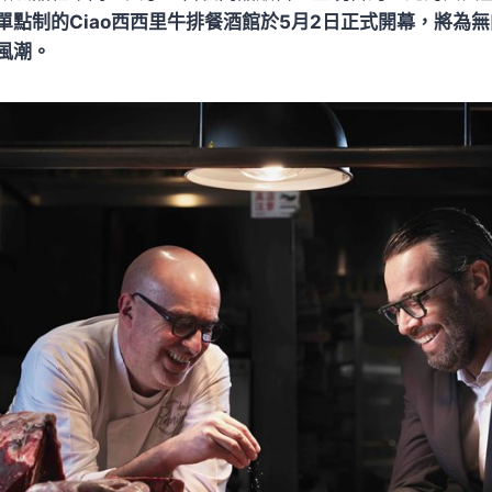
單點制的Ciao西西里牛排餐酒館於5月2日正式開幕，將為
風潮。