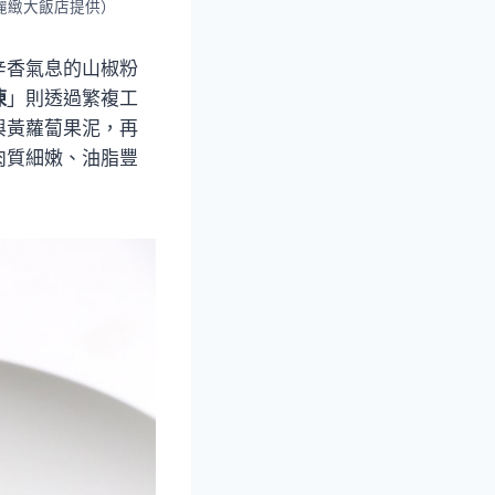
麗緻大飯店提供）
辛香氣息的山椒粉
凍
」則透過繁複工
與黃蘿蔔果泥，再
肉質細嫩、油脂豐