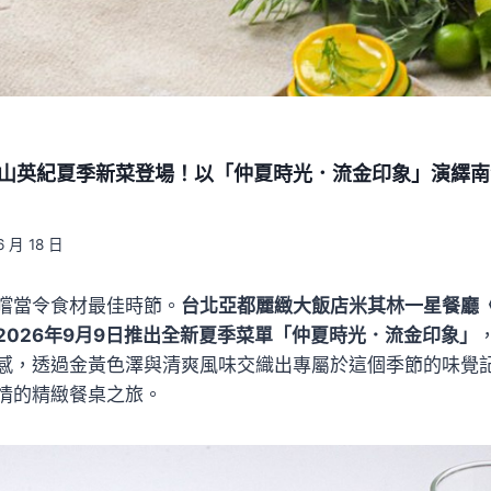
X 高山英紀夏季新菜登場！以「仲夏時光．流金印象」演繹
6 月 18 日
嚐當令食材最佳時節。
台北亞都麗緻大飯店米其林一星餐廳《巴
2026年9月9日推出全新夏季菜單「仲夏時光．流金印象」
感，透過金黃色澤與清爽風味交織出專屬於這個季節的味覺
情的精緻餐桌之旅。