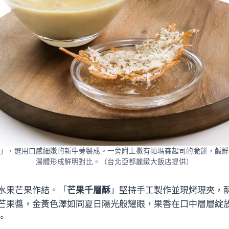
」，選用口感細嫩的新牛蒡製成。一旁附上撒有帕瑪森起司的脆餅，鹹鮮
湯體形成鮮明對比。（台北亞都麗緻大飯店提供）
水果芒果作結。「
芒果千層酥
」堅持手工製作並現烤現夾，
芒果醬，金黃色澤如同夏日陽光般耀眼，果香在口中層層綻
。