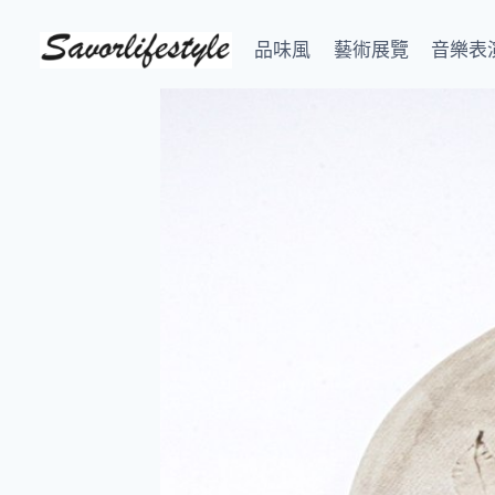
Skip
to
品味風
藝術展覽
音樂表
content