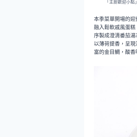
「主廚歡迎小點
本季菜單開場的迎
融入鬆軟戚風蛋糕
序製成澄清番茄湯
以薄荷提香，呈現
富的金目鯛，酸香