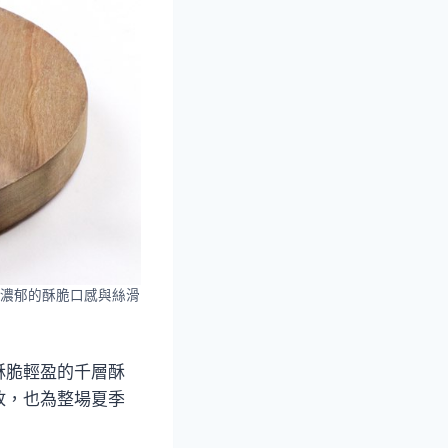
濃郁的酥脆口感與絲滑
酥脆輕盈的千層酥
放，也為整場夏季