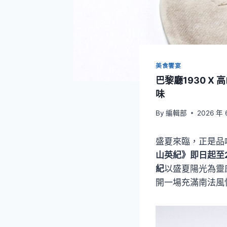
美食饗宴
巴黎廳1930 
味
By
編輯部
2026 年 
盛夏來臨，正是品
山英紀》即日起至
紀
以盛夏陽光為靈
開一場充滿南法風