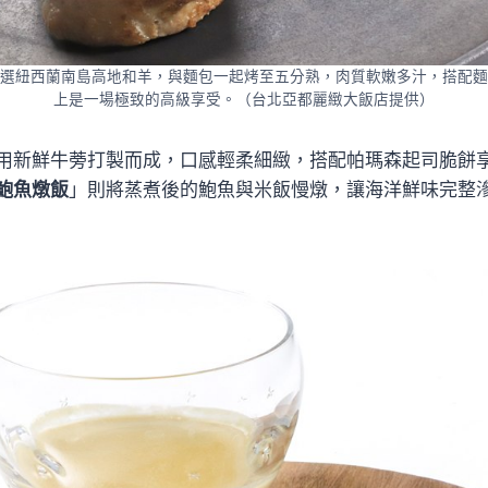
選紐西蘭南島高地和羊，與麵包一起烤至五分熟，肉質軟嫩多汁，搭配麵
上是一場極致的高級享受。（台北亞都麗緻大飯店提供）
用新鮮牛蒡打製而成，口感輕柔細緻，搭配帕瑪森起司脆餅
鮑魚燉飯
」則將蒸煮後的鮑魚與米飯慢燉，讓海洋鮮味完整