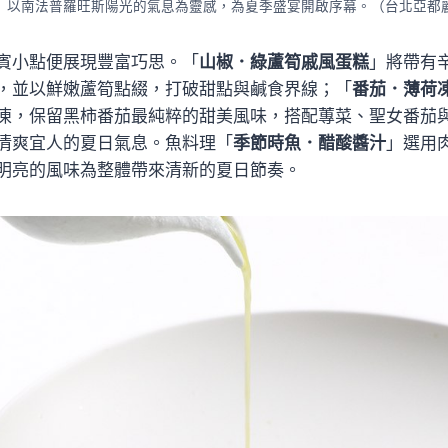
」以南法普羅旺斯陽光的氣息為靈感，為夏季盛宴開啟序幕。（台北亞都
賓小點便展現豐富巧思。「
山椒．綠蘆筍戚風蛋糕
」將帶有
，並以鮮嫩蘆筍點綴，打破甜點與鹹食界線；「
番茄．薄荷
凍，保留黑柿番茄最純粹的甜美風味，搭配蓴菜、聖女番茄
清爽宜人的夏日氣息。魚料理「
季節時魚．醋酸醬汁
」選用
明亮的風味為整體帶來清新的夏日節奏。