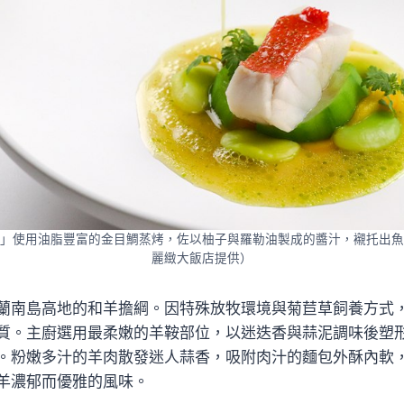
」使用油脂豐富的金目鯛蒸烤，佐以柚子與羅勒油製成的醬汁，襯托出魚
麗緻大飯店提供）
蘭南島高地的和羊擔綱。因特殊放牧環境與菊苣草飼養方式
質。主廚選用最柔嫩的羊鞍部位，以迷迭香與蒜泥調味後塑
。粉嫩多汁的羊肉散發迷人蒜香，吸附肉汁的麵包外酥內軟
羊濃郁而優雅的風味。