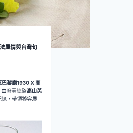
南法風情與台灣旬
黎廳1930 X 高
，由廚藝總監
高山英
記憶，帶領饕客展