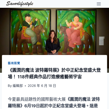
Skip
to
content
藝術展覽
《圓潤的魔法 波特羅特展》於中正紀念堂盛大登
場！ 118件經典作品打造療癒藝術宇宙
By
編輯部
2026 年 6 月 18 日
今夏最具話題性的國際藝術大展
《圓潤的魔法 波特
羅特展》6月19日起於中正紀念堂盛大登場。這是