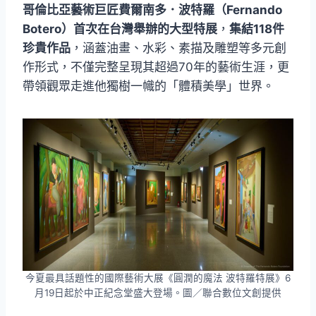
哥倫比亞藝術巨匠費爾南多．波特羅（Fernando
Botero）首次在台灣舉辦的大型特展
，
集結118件
珍貴作品
，涵蓋油畫、水彩、素描及雕塑等多元創
作形式，不僅完整呈現其超過70年的藝術生涯，更
帶領觀眾走進他獨樹一幟的「體積美學」世界。
今夏最具話題性的國際藝術大展《圓潤的魔法 波特羅特展》6
月19日起於中正紀念堂盛大登場。圖／聯合數位文創提供