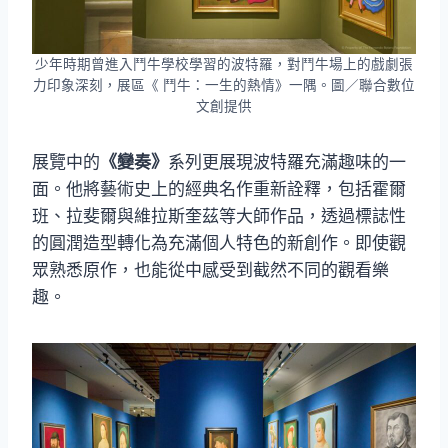
少年時期曾進入鬥牛學校學習的波特羅，對鬥牛場上的戲劇張
力印象深刻，展區《 鬥牛：一生的熱情》一隅。圖／聯合數位
文創提供
展覽中的
《變奏》
系列更展現波特羅充滿趣味的一
面。他將藝術史上的經典名作重新詮釋，包括霍爾
班、拉斐爾與維拉斯奎茲等大師作品，透過標誌性
的圓潤造型轉化為充滿個人特色的新創作。即使觀
眾熟悉原作，也能從中感受到截然不同的觀看樂
趣。