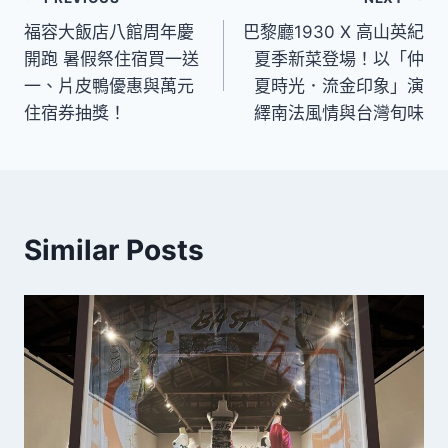
文
福容大飯店八館周年慶
巴黎廳1930 X 高山英紀
章
開跑 暑假祭住宿買一送
夏季新菜登場！以「仲
導
一、片皮鴨優惠與萬元
夏時光．流金印象」演
住宿券抽獎！
繹南法風情與台灣旬味
覽
Similar Posts