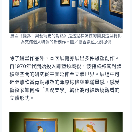
展區《變奏：與藝術史的對話》是透過標誌性的圓潤造型轉化
為充滿個人特色的新創作。圖／聯合數位文創提供
除了繪畫作品外，本次展覽亦展出多件雕塑創作。
自1970年代開始投入雕塑領域後，波特羅將其對體
積與空間的研究從平面延伸至立體世界。展場中可
近距離欣賞青銅雕塑的渾厚線條與飽滿量感，感受
藝術家如何將「圓潤美學」轉化為可被環繞觀看的
立體形式。