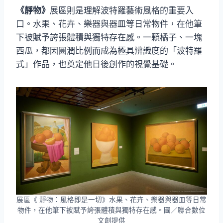
《靜物》
展區則是理解波特羅藝術風格的重要入
口。水果、花卉、樂器與器皿等日常物件，在他筆
下被賦予誇張體積與獨特存在感。一顆橘子、一塊
西瓜，都因圓潤比例而成為極具辨識度的「波特羅
式」作品，也奠定他日後創作的視覺基礎。
展區《 靜物：風格即是一切》水果、花卉、樂器與器皿等日常
物件，在他筆下被賦予誇張體積與獨特存在感。圖／聯合數位
文創提供