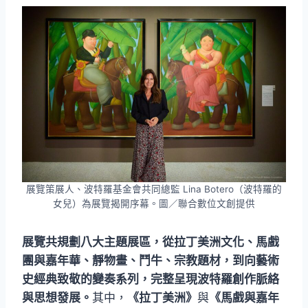
展覽策展人、波特羅基金會共同總監 Lina Botero（波特羅的
女兒）為展覽揭開序幕。圖／聯合數位文創提供
展覽共規劃八大主題展區，從拉丁美洲文化、馬戲
團與嘉年華、靜物畫、鬥牛、宗教題材，到向藝術
史經典致敬的變奏系列，完整呈現波特羅創作脈絡
與思想發展。
其中，
《拉丁美洲》
與
《馬戲與嘉年