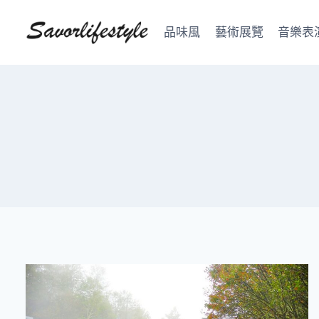
Skip
to
品味風
藝術展覽
音樂表
content