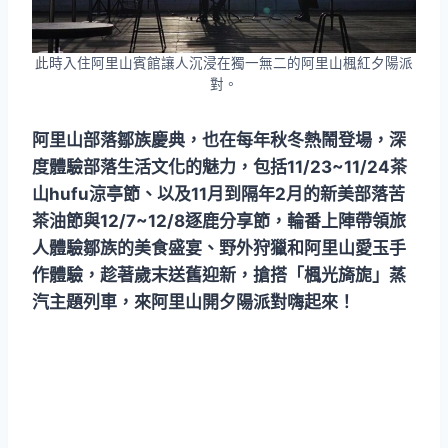
此時入住阿里山賓館讓人沉浸在獨一無二的阿里山楓紅夕陽派
對。
阿里山部落鄒族慶典，也在每年秋冬熱鬧登場，深
度體驗部落生活文化的魅力，包括11/23~11/24茶
山hufu涼亭節、以及11月到隔年2月的新美部落苦
茶油節與12/7~12/8逐鹿分享節，輪番上陣帶領旅
人體驗鄒族的美食盛宴、野外狩獵和阿里山愛玉手
作體驗，趁著歲末送舊迎新，搶搭「楓光旖旎」蒸
汽主題列車，來阿里山開夕陽派對嗨起來！