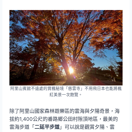
阿里山賓館不遠處的賞楓秘境「慈雲寺」不用飛日本也能將楓
紅美景一次飽覽。
除了阿里山國家森林遊樂區的雲海與夕陽奇景，海
拔約1,400公尺的番路鄉公田村隙頂地區，最美的
雲海步道「
二延平步道
」可以說是觀賞夕陽、雲