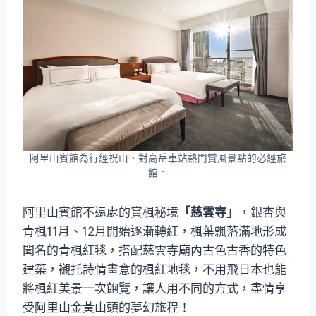
阿里山賓館為行經祝山、對高岳車站熱門賞風景點的必經旅
館。
阿里山賓館不遠處的賞楓秘境
「慈雲寺」
，銀杏與
青楓11月、12月開始逐漸轉紅，楓葉飄落滿地形成
聞名的青楓紅毯，搭配慈雲寺廟內古色古香的特色
建築，襯托詩情畫意的楓紅地毯，不用飛日本也能
將楓紅美景一次飽覽，讓人用不同的方式，盡情享
受阿里山金黃山頭的夢幻旅程！