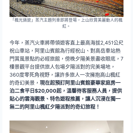
「楓光旖旎」蒸汽主題列車即將登場，上山欣賞美麗動人的楓
紅。
今年，蒸汽火車將帶領遊客直上最高海拔2,451公尺
祝山車站，阿里山賓館為行經祝山、對高岳車站熱
門賞風景點的必經旅館，傍晚夕陽美景盡收眼底，7
樓景觀平台提供旅人包場夕陽派對的完美場地，
360度零死角視野，讓許多旅人一次擁抱高山楓紅
的奇幻美景，
現在起預訂阿里山賓館豪華家庭房一
泊二食平日$20,000起，溫馨待客服務人員，提供
貼心的雲海觀景、特色遊程推薦，讓人沉浸在獨一
無二的阿里山楓紅夕陽派對的奇幻旅程！