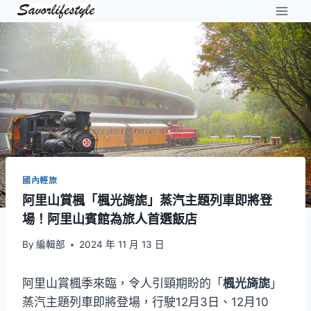
Skip
to
content
國內輕旅
阿里山賞楓「楓光旖旎」蒸汽主題列車即將登
場！阿里山賓館為旅人首選飯店
By
編輯部
2024 年 11 月 13 日
阿里山賞楓季來臨，令人引頸期盼的「
楓光旖旎
」
蒸汽主題列車即將登場，行駛12月3日、12月10