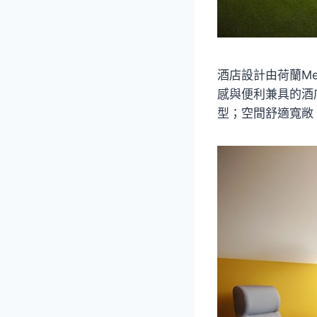
酒店設計由荷蘭M
感與便利兼具的酒
型；空間舒適寬敞