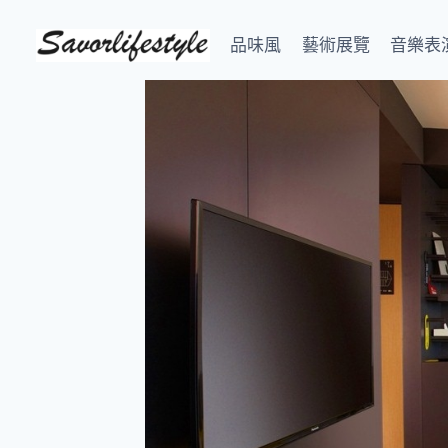
Skip
to
品味風
藝術展覽
音樂表
content