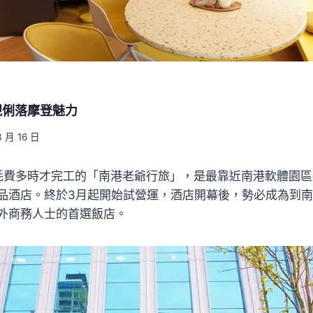
現俐落摩登魅力
3 月 16 日
耗費多時才完工的「南港老爺行旅」，是最靠近南港軟體園
品酒店。終於3月起開始試營運，酒店開幕後，勢必成為到
外商務人士的首選飯店。