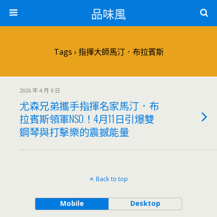
品味風
Tags › 指揮大師馬汀．布拉賓斯
2026 年 4 月 9 日
尤森兄弟攜手指揮名家馬汀．布
拉賓斯領軍NSO！4月11日引爆雙
鋼琴與打擊樂的震撼能量
Back to top
Mobile
Desktop