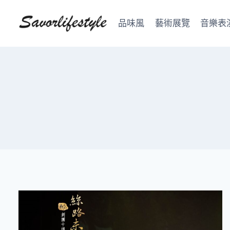
Skip
to
品味風
藝術展覽
音樂表
content