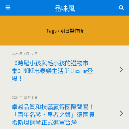
品味風
Tags › 明日製作所
2025 年 7 月 17 日
《時髦小孩與毛小孩的選物市
集》NOKE忠泰樂生活 3F Uncanny登
場！
2024 年 12 月 5 日
卓越品質和技藝贏得國際聲譽！
「百年名琴．皇者之聲」德國貝
希斯坦鋼琴正式進軍台灣