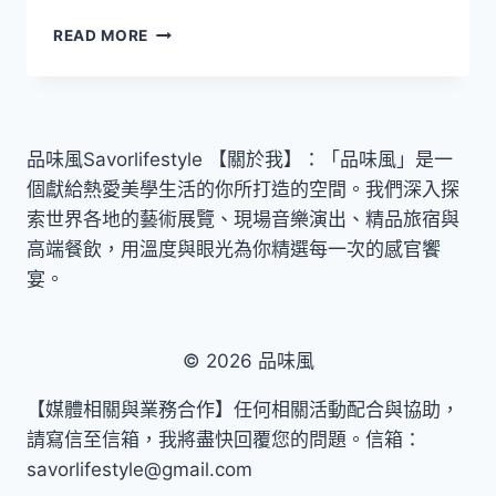
台
馬
READ MORE
北
修
—
嚴
香
選
港
「精
來
品
回
品味風Savorlifestyle 【關於我】：「品味風」是一
優
機
個獻給熱愛美學生活的你所打造的空間。我們深入探
格」
票
登
索世界各地的藝術展覽、現場音樂演出、精品旅宿與
上
高端餐飲，用溫度與眼光為你精選每一次的感官饗
星
宴。
宇
航
空！
開
© 2026 品味風
啟
萬
【媒體相關與業務合作】任何相關活動配合與協助，
米
請寫信至信箱，我將盡快回覆您的問題。信箱：
高
savorlifestyle@gmail.com
空
的