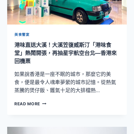
美食饗宴
港味直送大溪！大溪笠復威斯汀「港味食
堂」熱鬧開張，再抽星宇航空台北—香港來
回機票
如果說香港是一座不眠的城市，那麼它的美
食，便是最令人魂牽夢縈的城市記憶。從熱氣
蒸騰的煲仔飯、鑊氣十足的大排檔熱…
港
READ MORE
味
直
送
大
溪！