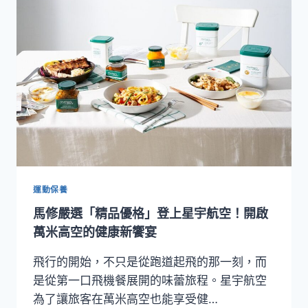
大
溪
笠
復
威
斯
汀
「港
味
食
堂」
熱
鬧
運動保養
開
馬修嚴選「精品優格」登上星宇航空！開啟
張，
再
萬米高空的健康新饗宴
抽
星
飛行的開始，不只是從跑道起飛的那一刻，而
宇
是從第一口飛機餐展開的味蕾旅程。星宇航空
航
為了讓旅客在萬米高空也能享受健…
空