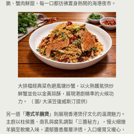
脆、蟹肉鮮甜，每一口都彷彿置身熱鬧的海港夜市。
大排檔經典菜色避風塘炒蟹，以火熱鑊氣快炒
鮮蟹並佐以金黃蒜酥，展現港廚精準的火候功
力。 （ 圖/ 大溪笠復威斯汀提供）
另一道「
港式羊腩煲
」則展現香港煲仔文化的溫潤魅力。
主廚以柱侯醬、南乳與腐乳調製「三醬秘方」，慢火細燉
羊腩至軟嫩入味，濃郁醬香層層滲透，入口暖胃又暖心，