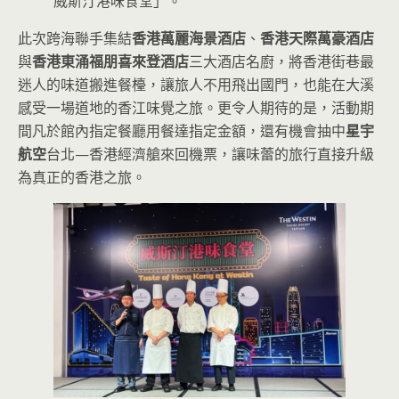
威斯汀港味食堂」。
此次跨海聯手集結
香港萬麗海景酒店
、
香港天際萬豪酒店
與
香港東涌福朋喜來登酒店
三大酒店名廚，將香港街巷最
迷人的味道搬進餐檯，讓旅人不用飛出國門，也能在大溪
感受一場道地的香江味覺之旅。更令人期待的是，活動期
間凡於館內指定餐廳用餐達指定金額，還有機會抽中
星宇
航空
台北—香港經濟艙來回機票，讓味蕾的旅行直接升級
為真正的香港之旅。