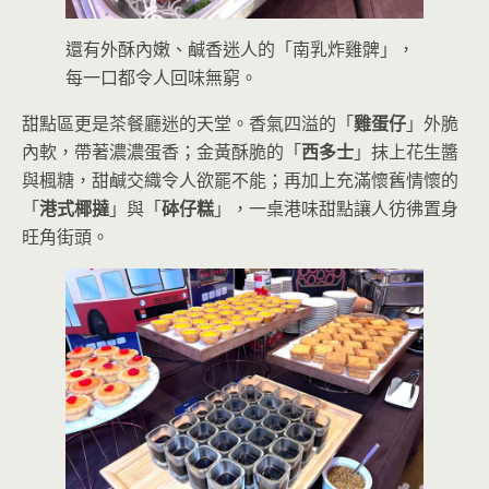
還有外酥內嫩、鹹香迷人的「南乳炸雞髀」，
每一口都令人回味無窮。
甜點區更是茶餐廳迷的天堂。香氣四溢的「
雞蛋仔
」外脆
內軟，帶著濃濃蛋香；金黃酥脆的「
西多士
」抹上花生醬
與楓糖，甜鹹交織令人欲罷不能；再加上充滿懷舊情懷的
「
港式椰撻
」與「
砵仔糕
」，一桌港味甜點讓人彷彿置身
旺角街頭。