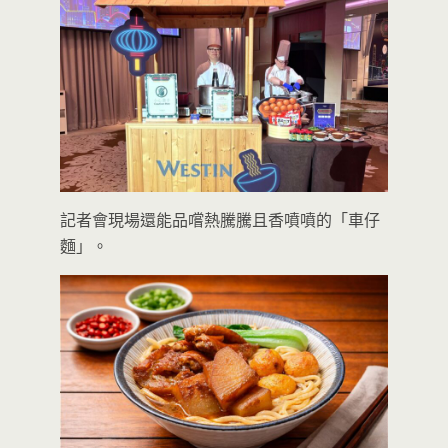
記者會現場還能品嚐熱騰騰且香噴噴的「車仔
麵」。