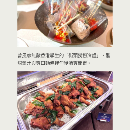
曾風靡無數香港學生的「街頭撈撈冷麵」，酸
甜醬汁與爽口麵條拌勻後清爽開胃。