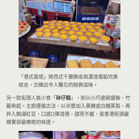
「港式蛋塔」將西式千層酥皮與濃滑蛋餡完美
結合，交織出令人難忘的經典滋味。
另一款街頭人氣小食「
砵仔糕
」，則以小巧瓷碗盛裝、竹
籤串起。主廚遵循古法，以米漿加入黃糖或白糖蒸製，再
拌入飽滿紅豆，口感Q彈滑潤，甜而不膩，是香港街頭最
樸實卻最療癒的味道。