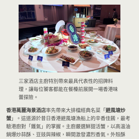
三家酒店主廚特別帶來最具代表性的招牌料
理，讓每位饕客都能在餐檯前展開一場香港味
蕾探險。
香港萬麗海景酒店
率先帶來大排檔經典名菜「
避風塘炒
蟹
」。這道源於昔日香港避風塘漁船上的辛香佳餚，最考
驗港廚對「鑊氣」的掌握。主廚嚴選鮮甜活蟹，以高溫油
鍋爆炒蒜酥、豆豉與辣椒，瞬間激發濃烈香氣。外殼酥