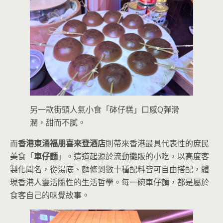
另一款街頭人氣小食「砵仔糕」口感Q彈滑
潤，甜而不膩。
而
香港東涌福朋喜來登酒店
則帶來香港最具代表性的庶民
美食「
車仔麵
」。這道起源於流動攤販的小吃，以高度客
製化聞名，從湯底、麵條到數十種配料皆可自由搭配，體
現香港人靈活隨性的生活哲學。每一碗車仔麵，都是屬於
食客自己的味覺故事。