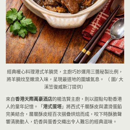
經典暖心料理港式羊腩煲，主廚巧妙運用三醬秘製比例，
將羊腩炆至嫩滑入味，呈現最道地的圍爐氣息。 （ 圖/ 大
溪笠復威斯汀提供）
來自
香港天際萬豪酒店
的楊浩賢主廚，則以甜點勾勒香港
人的童年記憶。「
港式蛋塔
」將西式千層酥皮與濃滑蛋餡
完美結合，層層酥皮經百次摺疊烘焙而成，咬下時酥脆聲
響清脆動人，奶香與蛋香交織出令人難忘的經典滋味。