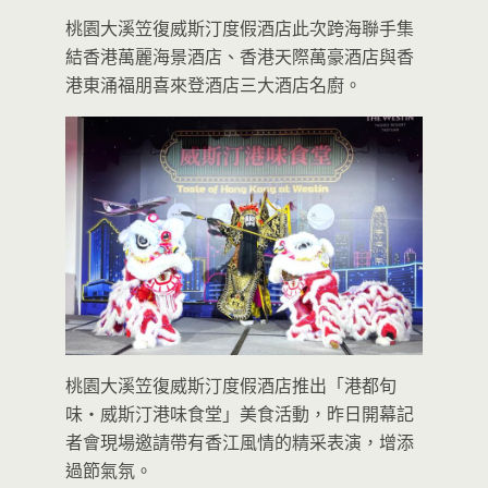
桃園大溪笠復威斯汀度假酒店此次跨海聯手集
結香港萬麗海景酒店、香港天際萬豪酒店與香
港東涌福朋喜來登酒店三大酒店名廚。
桃園大溪笠復威斯汀度假酒店推出「港都旬
味・威斯汀港味食堂」美食活動，昨日開幕記
者會現場邀請帶有香江風情的精采表演，增添
過節氣氛。