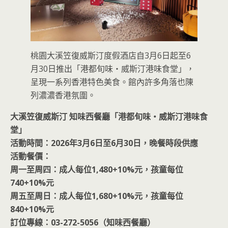
桃園大溪笠復威斯汀度假酒店自3月6日起至6
月30日推出「港都旬味・威斯汀港味食堂」，
呈現一系列香港特色美食。館內許多角落也陳
列濃濃香港氛圍。
大溪笠復威斯汀 知味西餐廳「港都旬味・威斯汀港味食
堂」
活動時間：2026年3月6日至6月30日，晚餐時段供應
活動餐價：
周一至周四：成人每位1,480+10%元，孩童每位
740+10%元
周五至周日：成人每位1,680+10%元，孩童每位
840+10%元
訂位專線：03-272-5056（知味西餐廳）