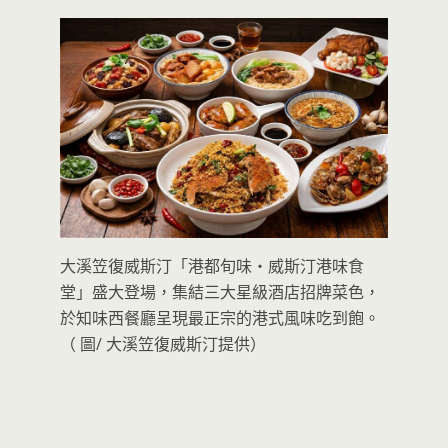
大溪笠復威斯汀「港都旬味・威斯汀港味食
堂」盛大登場，集結三大星級酒店招牌菜色，
於知味西餐廳呈現最正宗的港式風味吃到飽。
（ 圖/ 大溪笠復威斯汀提供）