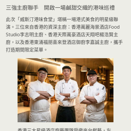
三強主廚聯手 開啟一場鹹甜交織的港味巡禮
此次「威斯汀港味食堂」堪稱一場港式美食的明星級聯
演。三位來自香港的資深主廚：香港萬麗海景酒店Food
Studio李志明主廚、香港天際萬豪酒店天翔吧楊浩賢主
廚，以及香港東涌福朋喜來登酒店御廚李嘉誠主廚，攜手
打造期間限定菜單。
香港三大星級酒店廚藝團隊受邀來台獻藝，左