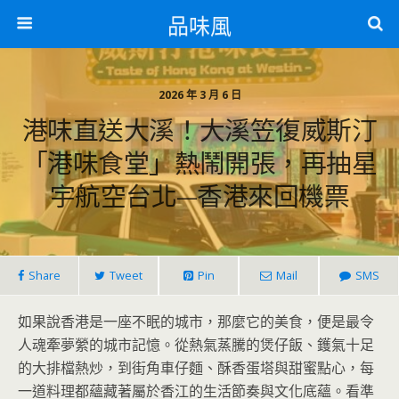
品味風
2026 年 3 月 6 日
港味直送大溪！大溪笠復威斯汀
「港味食堂」熱鬧開張，再抽星
宇航空台北—香港來回機票
Share
Tweet
Pin
Mail
SMS
如果說香港是一座不眠的城市，那麼它的美食，便是最令
人魂牽夢縈的城市記憶。從熱氣蒸騰的煲仔飯、鑊氣十足
的大排檔熱炒，到街角車仔麵、酥香蛋塔與甜蜜點心，每
一道料理都蘊藏著屬於香江的生活節奏與文化底蘊。看準