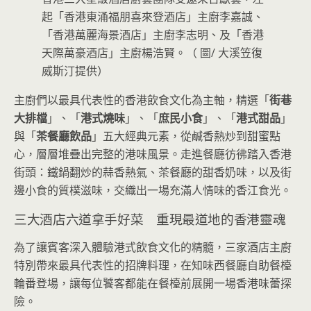
起「香港東涌福朋喜來登酒店」主廚李嘉誠、
「香港萬麗海景酒店」主廚李志明、及「香港
天際萬豪酒店」主廚楊浩賢。（ 圖/ 大溪笠復
威斯汀提供）
主廚們以最具代表性的香港飲食文化為主軸，精選「
街巷
大排檔
」、「
港式燒味
」、「
庶民小食
」、「
港式甜品
」
與「
茶餐廳飲品
」五大經典元素，從鹹香熱炒到甜蜜點
心，層層堆疊出完整的港味風景。走進餐廳彷彿踏入香港
街頭：鐵鍋翻炒的蒜香熱氣、茶餐廳的甜香奶味，以及街
邊小食的質樸滋味，交織出一場充滿人情味的香江食光。
三大酒店六道拿手好菜 重現最道地的香港靈魂
為了讓賓客深入體驗港式飲食文化的精髓，三家酒店主廚
特別帶來最具代表性的招牌料理，在知味西餐廳自助餐檯
輪番登場，讓每位饕客都能在餐檯前展開一場香港味蕾探
險。