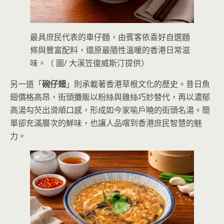
最具庶民代表的車仔麵，由賓客依喜好自選麵
條與豐富配料，還原最隨性溫暖的香港日常滋
味。（ 圖/ 大溪笠復威斯汀提供）
另一道「
碗仔翅
」則承載著香港草根文化的歷史。昔日魚
翅價格高昂，街頭攤販以粉絲與雞絲巧妙替代，再以濃郁
高湯勾芡出滑順口感，形成如今家喻戶曉的街頭名湯。簡
單卻充滿層次的鮮味，也讓人品嚐到香港庶民智慧的魅
力。