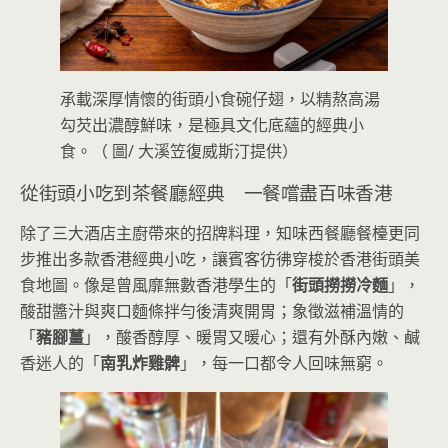
承載深厚情懷的街頭小食碗仔翅，以精熬高湯
勾芡出濃醇鮮味，是極具文化底蘊的經典小
食。（ 圖/ 大溪笠復威斯汀提供）
從街頭小吃到茶餐廳經典 一餐嚐盡百味香港
除了三大酒店主廚帶來的招牌料理，知味西餐廳餐檯更同
步推出多款香港經典小吃，讓賓客彷彿穿梭於香港街頭美
食地圖。像是曾風靡無數香港學生的「
街頭撈撈冷麵
」，
酸甜醬汁與爽口麵條拌勻後清爽開胃；象徵滋補溫情的
「
豬腳薑
」，酸香醇厚、暖胃又暖心；還有外酥內嫩、鹹
香迷人的「
南乳炸雞髀
」，每一口都令人回味無窮。