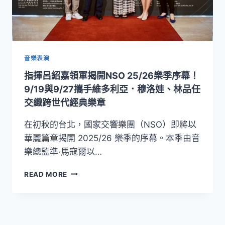
音樂表演
指揮呂紹嘉領軍揭開NSO 25/26樂季序幕！
9/19與9/27攜手維多利亞．穆洛娃、林品任
交織跨世代經典樂章
在初秋的台北，國家交響樂團（NSO）即將以
華麗篇章揭開 2025/26 樂季的序幕。本季由音
樂總監準‧馬寇爾以…
指
READ MORE
揮
呂
紹
嘉
領