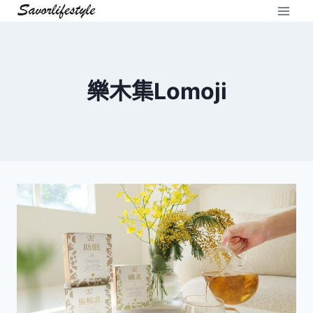
Skip
to
content
樂木集Lomoji