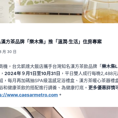
名漢方茶品牌「樂木集」推「溫潤‧生活」住房專案
8 月 30 日
商機，台北凱達大飯店攜手台灣知名漢方茶飲品牌「
樂木集Lo
，
2024年９月1日至10月31日
，平日雙人成行每晚2,488元
組，每月再加碼抽SPA級溫感足浴禮盒、漢方茶暖心茶器禮
浴和健康茶飲的搭配進行調養、為健康打底。
更多優惠詳情
s://www.caesarmetro.com
。