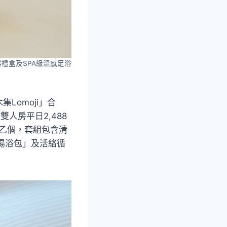
禮盒及SPA級溫感足浴
omoji」合
人房平日2,488
組乙個，套組包含清
湯浴包」及活絡循