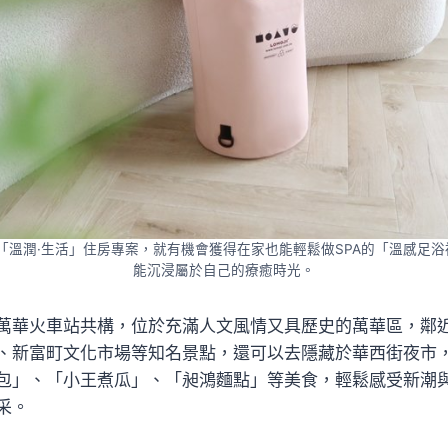
「溫潤·生活」住房專案，就有機會獲得在家也能輕鬆做SPA的「溫感足
能沉浸屬於自己的療癒時光。
萬華火車站共構，位於充滿人文風情又具歷史的萬華區，鄰
、新富町文化市場等知名景點，還可以去隱藏於華西街夜市
包」、「小王煮瓜」、「昶鴻麵點」等美食，輕鬆感受新潮
采。