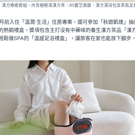
」漢方療癒套組，內含極輕濕漢方茶、B5靈芝面膜、漢方湯浴包及蒸氣足
0月前入住「溫潤‧生活」住房專案，還可參加「秋遊凱達」
的熱銷禮盒，獎項包含主打沒有中藥味的養生漢方茶品「漢
輕鬆做SPA的「溫感足浴禮盒」，讓旅客在家也能放下腳步