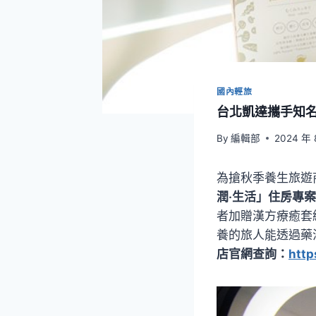
國內輕旅
台北凱達攜手知
By
編輯部
2024 年 
為搶秋季養生旅遊
潤‧生活」住房專案
者加贈漢方療癒套
養的旅人能透過藥
店官網查詢：
http