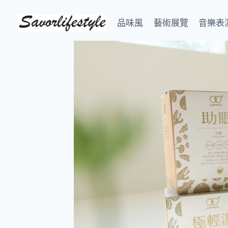
Skip
to
品味風
藝術展覽
音樂表
content