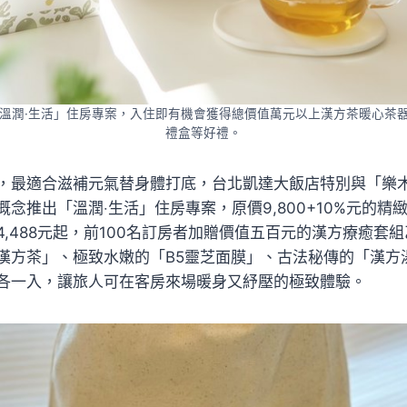
溫潤·生活」住房專案，入住即有機會獲得總價值萬元以上漢方茶暖心茶器
禮盒等好禮。
，最適合滋補元氣替身體打底，台北凱達大飯店特別與「樂木集L
念推出「溫潤‧生活」住房專案，原價9,800+10%元的精緻雙
4,488元起，前100名訂房者加贈價值五百元的漢方療癒套
漢方茶」、極致水嫩的「B5靈芝面膜」、古法秘傳的「漢方
各一入，讓旅人可在客房來場暖身又紓壓的極致體驗。