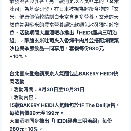
散發蜜香與乳香。另一款則是以人氣亞軍的
「玄米
吐司
」為基礎研發，在日本被視為超級食物的「玄
米」健康價值較精制白米富含更多營養，玄米的天
然香氣與糙米的豐富營養讓這款麵包散發獨特穀物
香。
活動期間大廳酒吧亦推出「HEIDI經典三明治
組」，酥脆玄米吐司夾入香烤牛肉片並搭配烤蔬菜
沙拉與季節飲品一同享用，套餐每份980元
+10%。
台北喜來登邀請東京人氣麵包店BAKERY HEIDI快
閃活動
 活動時間：8月30日至10月31日
 活動內容：
15款BAKERY HEIDI人氣麵包於1F The Deli販售，
每款售價89元至199元。
大廳酒吧同步推出「HEIDI經典三明治組」每份
980元+10%。