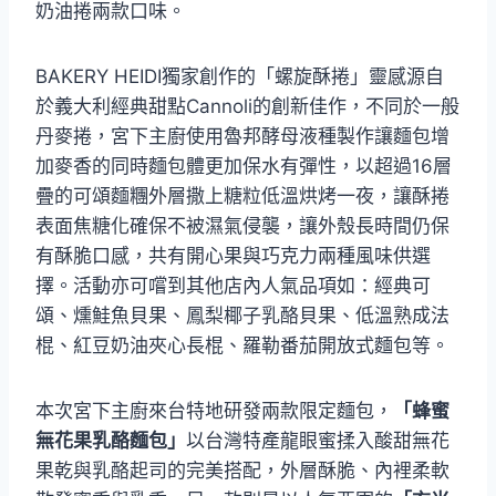
奶油捲兩款口味。
BAKERY HEIDI獨家創作的「螺旋酥捲」靈感源自
於義大利經典甜點Cannoli的創新佳作，不同於一般
丹麥捲，宮下主廚使用魯邦酵母液種製作讓麵包增
加麥香的同時麵包體更加保水有彈性，以超過16層
疊的可頌麵糰外層撒上糖粒低溫烘烤一夜，讓酥捲
表面焦糖化確保不被濕氣侵襲，讓外殼長時間仍保
有酥脆口感，共有開心果與巧克力兩種風味供選
擇。活動亦可嚐到其他店內人氣品項如：經典可
頌、燻鮭魚貝果、鳳梨椰子乳酪貝果、低溫熟成法
棍、紅豆奶油夾心長棍、羅勒番茄開放式麵包等。
本次宮下主廚來台特地研發兩款限定麵包，
「蜂蜜
無花果乳酪麵包」
以台灣特產龍眼蜜揉入酸甜無花
果乾與乳酪起司的完美搭配，外層酥脆、內裡柔軟