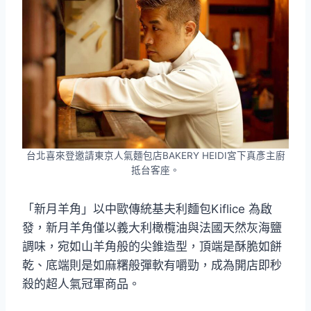
台北喜來登邀請東京人氣麵包店BAKERY HEIDI宮下真彥主廚
抵台客座。
「新月羊角」以中歐傳統基夫利麵包Kiflice 為啟
發，新月羊角僅以義大利橄欖油與法國天然灰海鹽
調味，宛如山羊角般的尖錐造型，頂端是酥脆如餅
乾、底端則是如麻糬般彈軟有嚼勁，成為開店即秒
殺的超人氣冠軍商品。