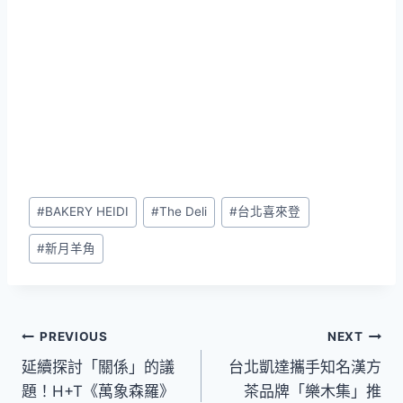
Post
#
BAKERY HEIDI
#
The Deli
#
台北喜來登
Tags:
#
新月羊角
文
PREVIOUS
NEXT
延續探討「關係」的議
台北凱達攜手知名漢方
章
題！H+T《萬象森羅》
茶品牌「樂木集」推