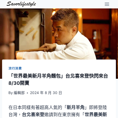
Skip
to
content
流行消費
「世界最美新月羊角麵包」台北喜來登快閃來台
8/30開賣
By
編輯部
2024 年 8 月 30 日
在日本同樣有著超高人氣的「
新月羊角
」即將登陸
台灣，
台北喜來登
邀請到在東京擁有「
世界最美新