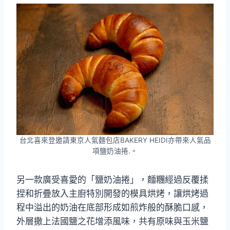
台北喜來登邀請東京人氣麵包店BAKERY HEIDI亦帶來人氣品
項鹽奶油捲.。
另一款廣受喜愛的「鹽奶油捲」，麵糰經過反覆揉
捏和折疊放入主廚特別開發的模具烘烤，讓烘烤過
程中溢出的奶油在底部形成如煎炸般的酥脆口感，
外層撒上法國鹽之花增添風味，共有原味與玉米鹽