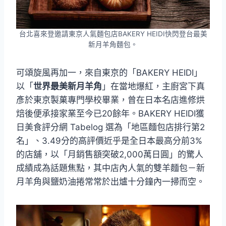
台北喜來登邀請東京人氣麵包店BAKERY HEIDI快閃登台最美
新月羊角麵包。
可頌旋風再加一，來自東京的「BAKERY HEIDI」
以「
世界最美新月羊角
」在當地爆紅，主廚宮下真
彥於東京製菓專門學校畢業，曾在日本名店進修烘
焙後便承接家業至今已20餘年。BAKERY HEIDI獲
日美食評分網 Tabelog 選為「地區麵包店排行第2
名」、3.49分的高評價近乎是全日本最高分前3%
的店舖，以「月銷售額突破2,000萬日圓」的驚人
成績成為話題焦點，其中店內人氣的雙羊麵包－新
月羊角與鹽奶油捲常常於出爐十分鐘內一掃而空。