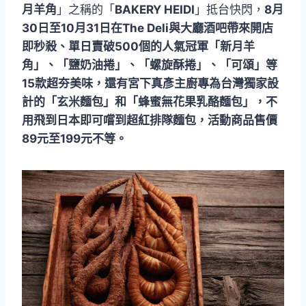
月羊角
」之稱的「
BAKERY HEIDI
」抵台快閃，
8月
30日至10月31日在The Deli與大廳酒吧帶來開店
即秒殺、單日賣破500個的人氣冠軍「新月羊
角」、「鹽奶油捲」、「螺旋酥捲」、「可頌」等
15款超夯美味，還有宮下真彥主廚專為台灣獨家設
計的「玄米麵包」和「蜂蜜無花果乳酪麵包」，不
用飛到日本即可嚐到超紅排隊麵包，活動商品售價
89元至199元不等。