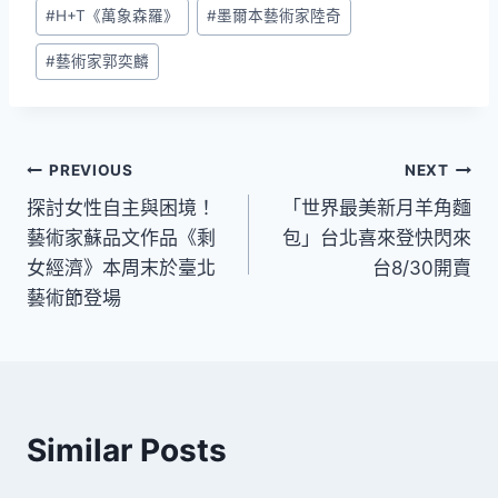
Post
#
H+T《萬象森羅》
#
墨爾本藝術家陸奇
Tags:
#
藝術家郭奕麟
文
PREVIOUS
NEXT
探討女性自主與困境！
「世界最美新月羊角麵
章
藝術家蘇品文作品《剩
包」台北喜來登快閃來
導
女經濟》本周末於臺北
台8/30開賣
藝術節登場
覽
Similar Posts