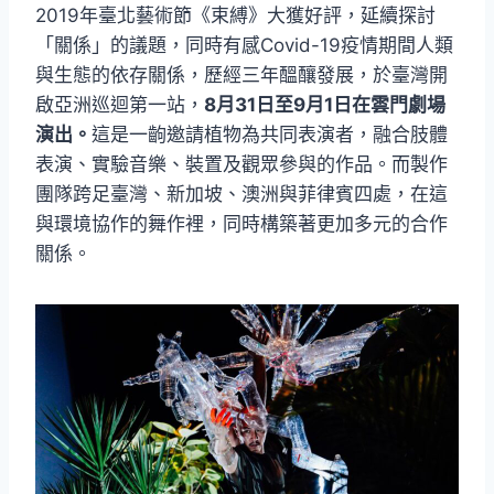
2019年臺北藝術節《束縛》大獲好評，延續探討
「關係」的議題，同時有感Covid-19疫情期間人類
與生態的依存關係，歷經三年醞釀發展，於臺灣開
啟亞洲巡迴第一站，
8月31日至9月1日在雲門劇場
演出。
這是一齣邀請植物為共同表演者，融合肢體
表演、實驗音樂、裝置及觀眾參與的作品。而製作
團隊跨足臺灣、新加坡、澳洲與菲律賓四處，在這
與環境協作的舞作裡，同時構築著更加多元的合作
關係。