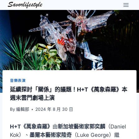
Skip
to
content
音樂表演
延續探討「關係」的議題！H+T《萬象森羅》本
週末雲門劇場上演
By
編輯部
2024 年 8 月 30 日
H+T《萬象森羅》
由
新加坡藝術家郭奕麟
（Daniel
Kok）、
墨爾本藝術家陸奇
（Luke George）繼