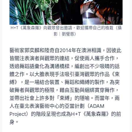
H+T《萬象森羅》向觀眾發出邀請，歡迎攜帶自己的植栽（攝
影｜劉璧慈）
藝術家郭奕麟和陸奇自2014年在澳洲相識，因彼此
皆關注表演者與觀眾的連結，促使兩人攜手合作，
透過舞蹈語彙化為溝通橋樑，編創出不少吸睛的話
體之作。以大膽表現手法吸引臺灣觀眾的作品《束
縛》，是一場結合裝置、舞蹈和繩縛的製作，為突
破舞者與觀眾的極限，藉由互動與綑綁貫穿舞作，
並帶出社會上許多對「束縛」的隱喻。而當年，兩
人在臺北表演藝術中心的亞當計劃（ADAM
Project）的階段呈現也成為H+T《萬象森羅》的前
身。