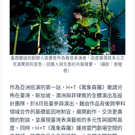
臺南聽說的創辦人張惠笙作為聲音表演者，高度展現其多元又
充滿驚奇的音色，回應人與生態的共振聲響。（攝影｜劉璧
慈）
作為亞洲巡演的第一站，H+T《萬象森羅》邀請分
佈在臺灣、新加坡、澳洲與菲律賓的全體演出及設
計團隊，於8月抵臺參與演出。藉由作品背後跨學科
領域合作的基礎能因地制宜，展開創作、交流更廣
闊的對談，並展現臺灣表演藝術的多元性與國際高
度。同時，H+T《萬象森羅》運用雲門劇場空間的