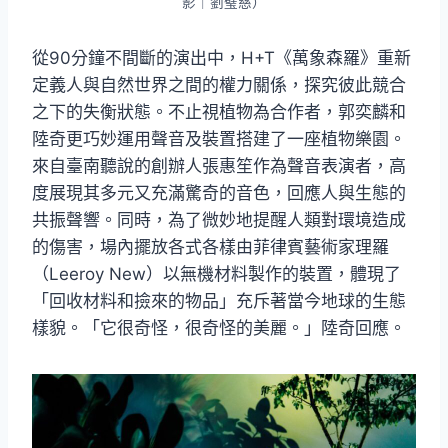
影｜劉璧慈）
從90分鐘不間斷的演出中，H+T《萬象森羅》重新
定義人與自然世界之間的權力關係，探究彼此競合
之下的失衡狀態。不止視植物為合作者，郭奕麟和
陸奇更巧妙運用聲音及裝置搭建了一座植物樂園。
來自臺南聽說的創辦人張惠笙作為聲音表演者，高
度展現其多元又充滿驚奇的音色，回應人與生態的
共振聲響。同時，為了微妙地提醒人類對環境造成
的傷害，場內擺放各式各樣由菲律賓藝術家理羅
（Leeroy New）以無機材料製作的裝置，體現了
「回收材料和撿來的物品」充斥著當今地球的生態
樣貌。「它很奇怪，很奇怪的美麗。」陸奇回應。