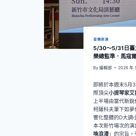
音樂表演
5/30～5/3
樂總監準．馬寇爾
By
編輯部
2026 年 
即將於本週末5月3
際頂尖
小提琴家艾
上半場由當代新銳
柯薩科夫筆下如夢
響化整體的D大調
本次新竹場次的演
喚浪漫
」的宗旨，