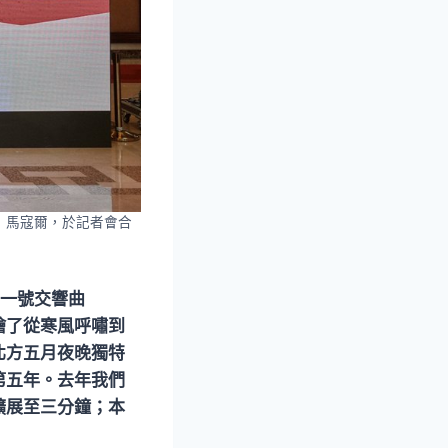
．馬寇爾，於記者會合
第一號交響曲
繪了從寒風呼嘯到
北方五月夜晚獨特
第五年。去年我們
擴展至三分鐘；本