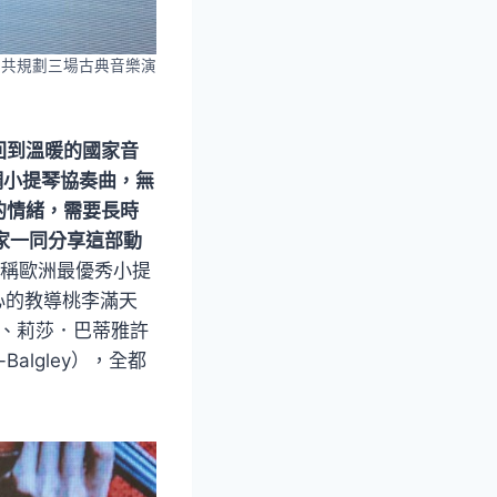
季共規劃三場古典音樂演
回到溫暖的國家音
調小提琴協奏曲，無
的情緒，需要長時
家一同分享這部動
人稱歐洲最優秀小提
用心的教導桃李滿天
學）、莉莎．巴蒂雅許
-Balgley），全都