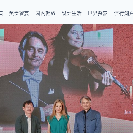
演
美食饗宴
國內輕旅
設計生活
世界探索
流行消