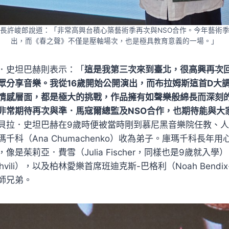
長許峻郎說道：「非常高興台積心築藝術季再次與NSO合作。今年藝術
出，而《春之聲》不僅是壓軸場次，也是極具教育意義的一場。」
．史坦巴赫則表示：「
這是我第三次來到臺北，很高興再次
眾分享音樂。我從16歲開始公開演出，而布拉姆斯這首D大
情感層面，都是極大的挑戰，作品擁有如聲樂般綿長而深刻
非常期待再次與準．馬寇爾總監及NSO合作，也期待能與大
貝拉．史坦巴赫在9歲時便被當時剛到慕尼黑音樂院任教、
千科（Ana Chumachenko）收為弟子。庫瑪千科長年
像是茱莉亞．費雪（Julia Fischer，同樣也是9歲就入
iashvili），以及柏林愛樂首席班迪克斯-巴格利（Noah Bendix
師兄弟。