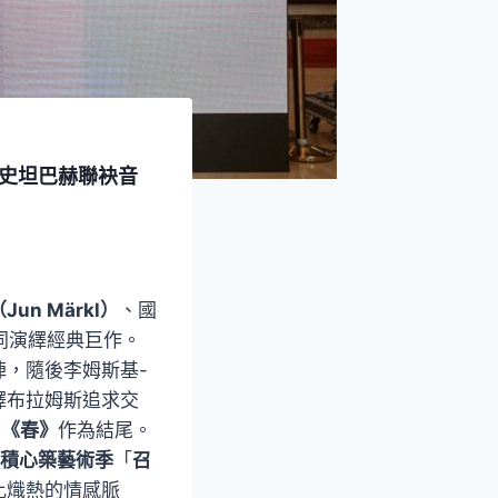
．史坦巴赫聯袂音
un Märkl）
、國
同演繹經典巨作。
陣，隨後李姆斯基-
繹布拉姆斯追求交
曲
《春》
作為結尾。
台積心築藝術季
「
召
比熾熱的情感脈