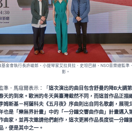
文教基金會執行長許峻郎、小提琴家艾拉貝拉．史坦巴赫、NSO音樂總監準
影。
監準．馬寇爾表示：「
這次演出的曲目包含舒曼的降B大調
春天的到來。歐洲的冬天與臺灣截然不同，而這首作品正描
李姆斯基－柯薩科夫《五月夜》序曲則出自同名歌劇，展現
年也是「樂無界計畫」中的「一分鐘交響曲作曲」計畫邁入
作曲家，並再次邀請他們創作，這次更將作品長度從一分鐘
品，便是其中之一。