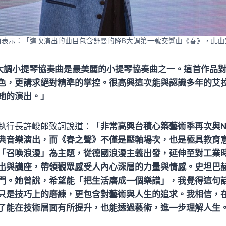
爾表示：「這次演出的曲目包含舒曼的降B大調第一號交響曲《春》，此曲
大調小提琴協奏曲是最美麗的小提琴協奏曲之一。這首作品
色，更講求絕對精準的掌控。很高興這次能與認識多年的艾
她的演出。
」
執行長許峻郎致詞說道：「
非常高興台積心築藝術季再次與N
典音樂演出，而《春之聲》不僅是壓軸場次，也是極具教育
「召喚浪漫」為主題，從德國浪漫主義出發，延伸至對工業
出與講座，帶領觀眾感受人內心深層的力量與情感。史坦巴
門。她曾說，希望能「把生活磨成一個樂譜」，我覺得這句
只是技巧上的磨練，更包含對藝術與人生的追求。我相信，
了能在技術層面有所提升，也能透過藝術，進一步理解人生