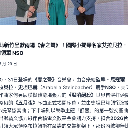
1日臺北新竹呈獻兩場《春之聲》！國際小提琴名家艾拉貝拉
領軍 NSO
5 月 29 日
0、31日登場的
《春之聲》
音樂會，由音樂總監
準．馬寇爾（J
拉貝拉．史坦巴赫
（Arabella Steinbacher）攜手
NSO
，共
作曲家何昱辰模擬體育場張力的
《壓哨絕殺》
世界首演打頭
似幻的
《五月夜》
序曲正式揭開序幕，並由史坦巴赫領銜演
小提琴協奏曲；下半場則以樂季主題「舒曼」的第一號交響
出獲藝文協力夥伴台積電文教基金會鼎力支持，扣合
2026
引領大眾領略布拉姆斯在嚴謹的交響框架下，那份內斂卻無