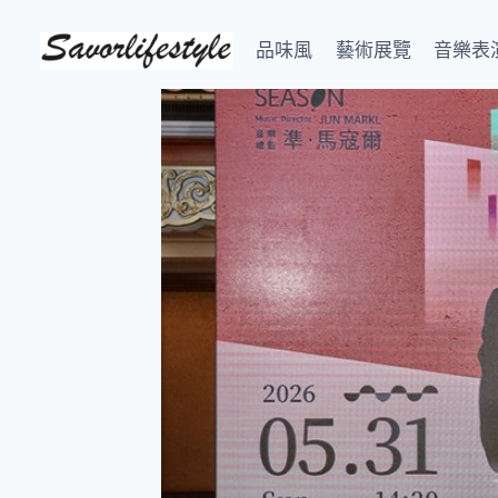
Skip
to
品味風
藝術展覽
音樂表
content