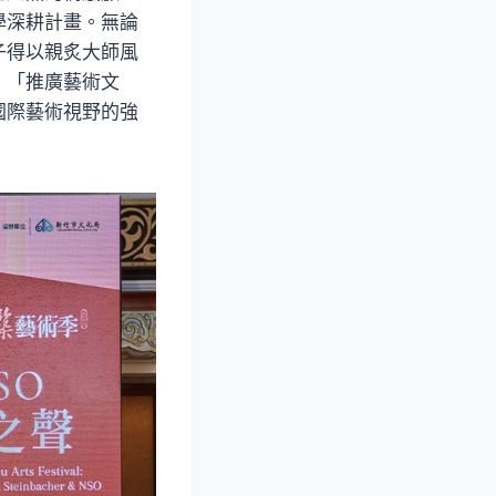
學深耕計畫。無論
子得以親炙大師風
、「推廣藝術文
國際藝術視野的強