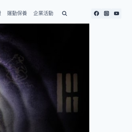
費
運動保養
企業活動