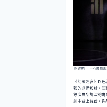
睽違8年，一心戲劇
《幻蘊迷宮》以巴
轉的劇情設計，讓
等演員所飾演的角
劇中登上舞台，與