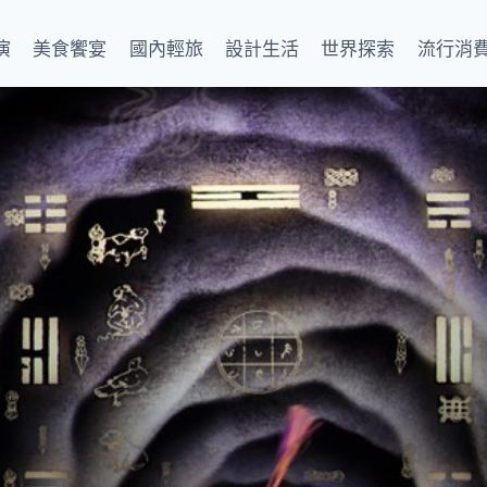
演
美食饗宴
國內輕旅
設計生活
世界探索
流行消