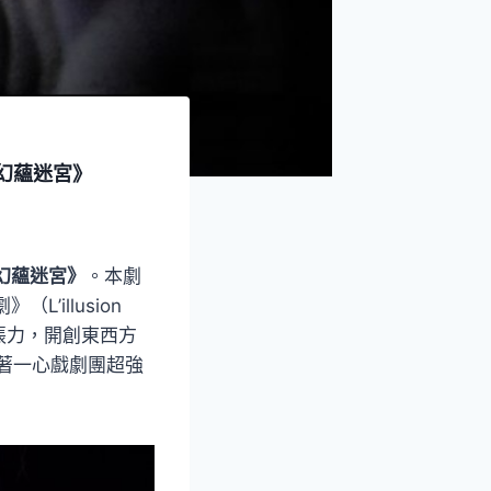
幻蘊迷宮》
幻蘊迷宮》
。本劇
’illusion
張力，開創東西方
著一心戲劇團超強