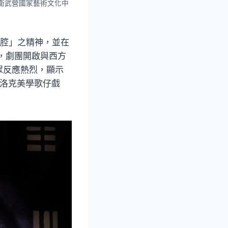
衛武營國家藝術文化中
唱腔」之精神，並在
，劇團開啟與西方
眾反應熱烈，顯示
巴洛克美學歌仔戲