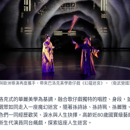
團與歐洲導演再度攜手，帶來巴洛克美學歌仔戲《幻蘊迷宮》。（衛武營國
洛克式的華麗美學為基調，融合歌仔戲獨特的唱腔、身段，
觀眾如同走入一座魔幻迷宮，隨著孫詩詠、孫詩珮、孫麗雅
色們一同經歷歡笑、淚水與人生抉擇，高齡近80歲國寶級藝
新生代演員同台飆戲，探索這座人生迷宮。