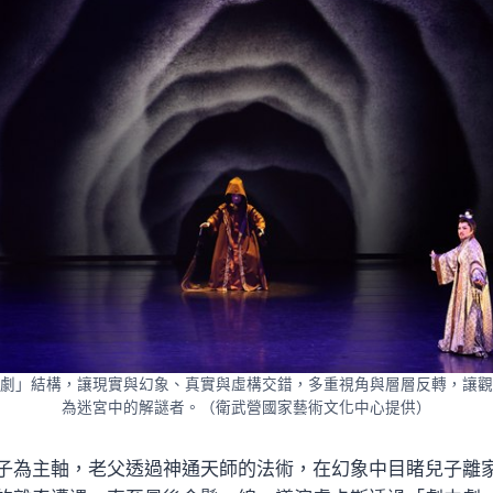
劇」結構，讓現實與幻象、真實與虛構交錯，多重視角與層層反轉，讓觀
為迷宮中的解謎者。（衛武營國家藝術文化中心提供）
子為主軸，老父透過神通天師的法術，在幻象中目睹兒子離