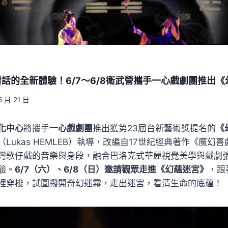
話的全新體驗！6/7～6/8衛武營攜手一心戲劇團推出《
5 月 21 日
化中心
將攜手
一心戲劇團
推出獲第23屆台新藝術獎提名的
《
ukas HEMLEB）執導，改編自17世紀經典著作《魔幻喜劇》（L
，將臺灣歌仔戲的音樂與身段，融合巴洛克式華麗視覺美學與戲劇
驗。
6/7（六）、6/8（日）邀請觀眾走進《幻蘊迷宮》
，跟
裡穿梭，試圖撥開奇幻迷霧，走出迷宮，看清生命的底蘊！