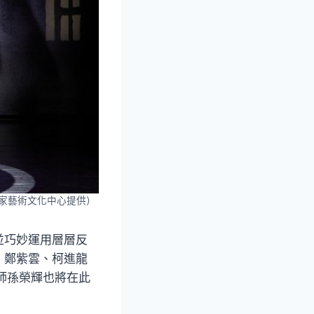
家藝術文化中心提供）
並巧妙運用層層反
、鄭紫雲、柯進龍
師孫榮輝也將在此