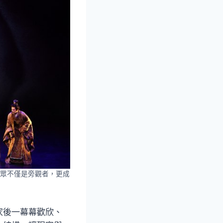
眾不僅是旁觀者，更成
家後一幕幕歡欣、