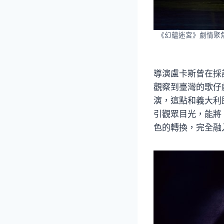
《幻蘊迷宮》劇情聚
導演盧卡斯曾在採
觀察到臺灣的歌仔
演，這點和義大利即興
引觀眾目光，能將
色的轉換，完全融