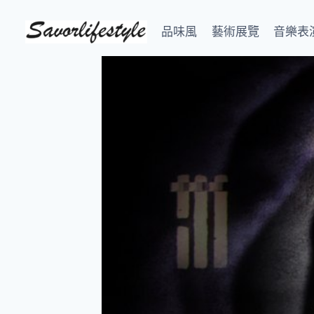
Skip
to
品味風
藝術展覽
音樂表
content