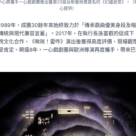
中心將攜手一心戲劇團推出獲第23屆台新藝術獎提名的《幻蘊迷宮》。（
心提供）
1989年，成團30餘年來始終致力於「傳承戲曲優美身段及
傳統與現代兼容並蓄」。2017年，在執行長孫富叡的促成下
跨文化合作，《啾咪！愛咋》演出後獲得高度評價，現場觀
受肯定。睽違8年，一心戲劇團與歐洲導演再度攜手，帶來