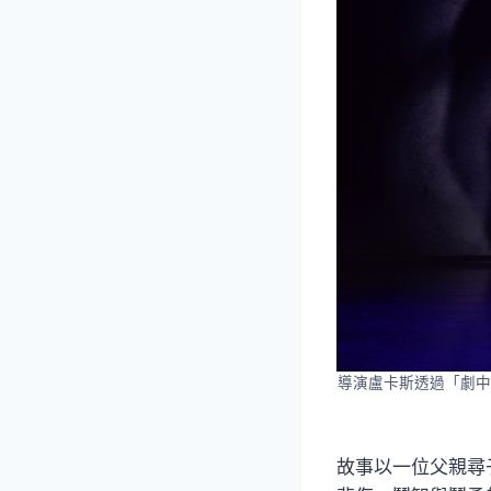
導演盧卡斯透過「劇中
故事以一位父親尋