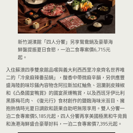
新竹湖濱館「四人分饗」另享鴛鴦鍋及豪華海
鮮盤提振夏日食慾，一泊二食專案價6,715元
起。
入住蘇澳四季雙泉館品嚐與義大利西西里冷泉齊名世界唯
二的「冷泉麻辣番茄鍋」，酸香中帶微麻辛韻，另供應豐
盛海陸韵味珍饈內容物含阿拉斯加紅鮋魚、洄瀾剝皮辣椒
和《凸桑國宴鴨賞》的國宴蔗燻鴨賞，以及西班牙伊比利
黑豚梅花肉、《復元行》食材創作的鹽麴海味米苔目、擁
抱熱情時光夏日調飲和蔬果自助吧無限享用。雙人分饗一
泊二食專案價5,185元起，四人分饗再享美國極黑和牛背肩
和漁港海鮮盛合豪華好料，一泊二食專案價7,395元起。