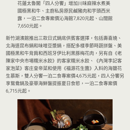
花蓮太魯閣「四人分饗」增加川味麻辣水煮美
國極黑和牛、主廚私房原民鹹豬肉和芋頭西米
露，一泊二食專案價沁海館7,820元起、山闊館
7,650元起。
新竹湖濱館推出三款日式鍋底供賓客選擇，包括壽喜燒、
北海道昆布鍋和味噌豆漿鍋，搭配多樣季節時蔬拼盤、美
國極黑和牛背肩和西班牙伊比利黑豚梅花肉，另有自《老
陳家中央市場糯米水餃》的客家糯米水餃、《內灣李記客
家泡菜》客庄皇帝菜和使用《福源花生醬》入料的海鹽花
生慕斯，雙人分饗一泊二食專案價4,675元起，四人分饗另
享鴛鴦鍋及豪華海鮮盤提振夏日食慾，一泊二食專案價
6,715元起。