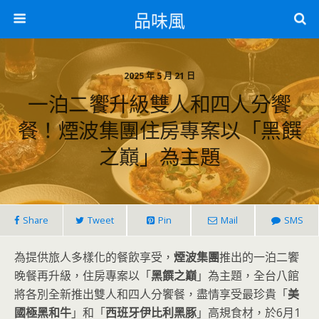
品味風
2025 年 5 月 21 日
一泊二饗升級雙人和四人分饗
餐！煙波集團住房專案以「黑饌
之巔」為主題
Share
Tweet
Pin
Mail
SMS
為提供旅人多樣化的餐飲享受，
煙波集團
推出的一泊二饗
晚餐再升級，住房專案以「
黑饌之巔
」為主題，全台八館
將各別全新推出雙人和四人分饗餐，盡情享受最珍貴「
美
國極黑和牛
」和「
西班牙伊比利黑豚
」高規食材，於6月1