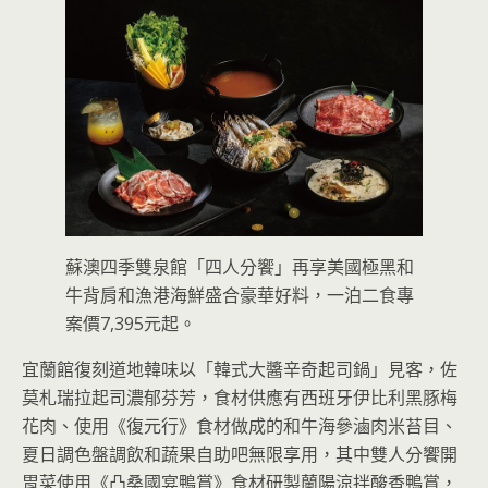
蘇澳四季雙泉館「四人分饗」再享美國極黑和
牛背肩和漁港海鮮盛合豪華好料，一泊二食專
案價7,395元起。
宜蘭館復刻道地韓味以「韓式大醬辛奇起司鍋」見客，佐
莫札瑞拉起司濃郁芬芳，食材供應有西班牙伊比利黑豚梅
花肉、使用《復元行》食材做成的和牛海參滷肉米苔目、
夏日調色盤調飲和蔬果自助吧無限享用，其中雙人分饗開
胃菜使用《凸桑國宴鴨賞》食材研製蘭陽涼拌酸香鴨賞，