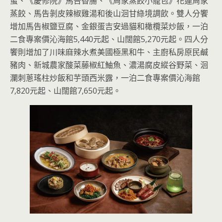
蜇、《慶修院》馬告香腸、《周家蒸餃小籠包》花蓮周家
蒸餃、馬告剝皮辣椒雞湯和後山洄甘綠境調飲。雙人分饗
增加馬告椒鹽豆腐、金銀蛋吉安過貓和橄欖菜炒飯，一泊
二食專案價沁海館5,440元起、山闊館5,270元起。四人分
饗則增加了川味麻辣水煮美國極黑和牛、主廚私房原民鹹
豬肉、新城農家酸菜藤椒紅鮋魚、濃湯腐皮縱谷野菜、洄
瀾刺蔥瑤柱炒飯和芋頭西米露，一泊二食專案價沁海館
7,820元起、山闊館7,650元起。