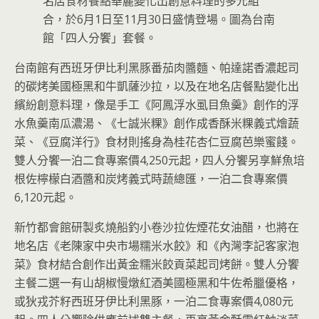
名店食材餐點華麗變化出創意料理的多元組
合，於6月1日至11月30日盛情登場。圖為台南
館「四人分饗」套餐。
台南館有西班牙伊比利黑豚番茄肉醬麵、帕達諾香濃起司
的碳烤美國極黑和牛凱薩沙拉，以及在地名店餐點變化出
繽紛創意料理，像是手工《阿鳳浮水虱目魚羹》創作的浮
水魚羹南瓜濃湯、《七誠米粿》創作成香酥米粿義式燴蔬
菜、《豆腐洋行》食材則搖身為桂花杏仁豆腐芭樂蜜餞。
雙人分饗一泊二食專案價4,250元起，四人分饗另享鮮魚培
根佐檸檬白酒醬和炭烤義式時蔬總匯，一泊二食專案價
6,120元起。
新竹都會館研製炙燒船釣小卷沙拉佐煙花女油醋，也將在
地名店《老陳家中央市場糯米水餃》和《內灣李記客家泡
菜》食材結合創作出黃金糯米餃貢菜起司烤餅。雙人分饗
主餐二選一有山胡椒慢燉紅酒美國極黑和牛佐希臘優格，
或狄戎芥籽西班牙伊比利黑豚，一泊二食專案價4,080元