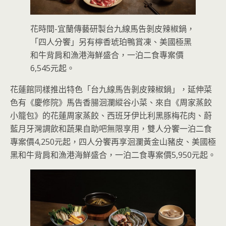
花時間-宜蘭傳藝研製台九線馬告剝皮辣椒鍋，
「四人分饗」另有檸香琥珀鴨賞凍、美國極黑
和牛背肩和漁港海鮮盛合，一泊二食專案價
6,545元起。
花蓮館同樣推出特色「台九線馬告剝皮辣椒鍋」，延伸菜
色有《慶修院》馬告香腸洄瀾縱谷小菜、來自《周家蒸餃
小籠包》的花蓮周家蒸餃、西班牙伊比利黑豚梅花肉、蔚
藍月牙灣調飲和蔬果自助吧無限享用，雙人分饗一泊二食
專案價4,250元起，四人分饗再享洄瀾黃金山豬皮、美國極
黑和牛背肩和漁港海鮮盛合，一泊二食專案價5,950元起。