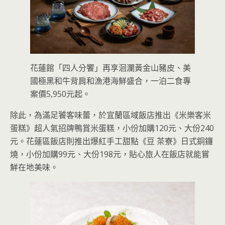
花蓮館「四人分饗」再享洄瀾黃金山豬皮、美
國極黑和牛背肩和漁港海鮮盛合，一泊二食專
案價5,950元起。
除此，為滿足饕客味蕾，於宜蘭區域飯店推出《米樂客米
蛋糕》超人氣招牌鴨賞米蛋糕，小份加購120元、大份240
元。花蓮區飯店則推出爆紅手工甜點《豆 茶寮》日式銅鑼
燒，小份加購99元、大份198元，貼心旅人在飯店就能嘗
鮮在地美味。