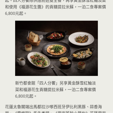
起。四人分饗除供應前述雙主餐，再享黃金酥雪紅鮋淡菜
和使用《福源花生醬》的貢糖提拉米蘇，一泊二食專案價
6,800元起。
新竹都會館「四人分饗」另享黃金酥雪紅鮋淡
菜和福源花生貢糖提拉米蘇，一泊二食專案價
6,800元起。
花蓮太魯閣端出馬都拉沙嗲西班牙伊比利黑豚、蒜香海