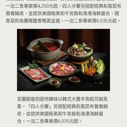
一泊二食專案價4,250元起，四人分饗另搭配經典和風昆布
鴛鴦鍋底，並提供美國極黑和牛背肩和漁港海鮮盛合，開
胃菜則為蘭陽酸香鴨賞盆栽，一泊二食專案價6,035元起。
宜蘭館復刻道地韓味以韓式大醬辛奇起司鍋見
客，「四人分饗」另搭配經典和風昆布鴛鴦鍋
底，並提供美國極黑和牛背肩和漁港海鮮盛
合，一泊二食專案價6,035元起。