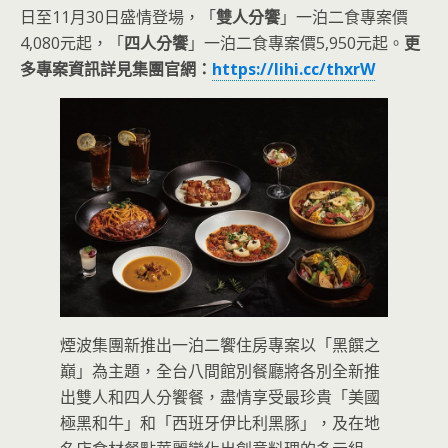
日至11月30日盛情登場，「
雙人分饗
」一泊二食專案價
4,080元起，「
四人分饗
」一泊二食專案價5,950元起。
更
多專案資訊詳見集團官網：
https://lihi.cc/thxrW
煙波集團新推出一泊二饗住房專案以「黑饌之
巔」為主題，全台八間館別餐廳將各別全新推
出雙人和四人分饗餐，盡情享受最珍貴「美國
極黑和牛」和「西班牙伊比利黑豚」，及在地