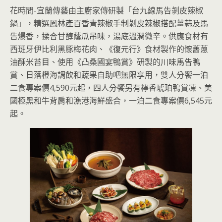
花時間-宜蘭傳藝由主廚家傳研製「台九線馬告剝皮辣椒
鍋」，精選鳳林產百香青辣椒手制剝皮辣椒搭配薑蒜及馬
告爆香，揉合甘醇蔭瓜吊味，湯底溫潤微辛。供應食材有
西班牙伊比利黑豚梅花肉、《復元行》食材製作的懷舊蔥
油酥米苔目、使用《凸桑國宴鴨賞》研製的川味馬告鴨
賞、日落橙海調飲和蔬果自助吧無限享用，雙人分饗一泊
二食專案價4,590元起，四人分饗另有檸香琥珀鴨賞凍、美
國極黑和牛背肩和漁港海鮮盛合，一泊二食專案價6,545元
起。