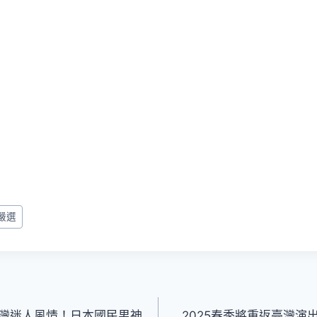
嚴選
灣迷人風情！日本國民男神
2025春季將重返臺灣演