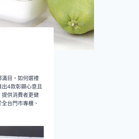
瑯滿目，如何選禮
推出4款彰顯心意且
，提供消費者更健
於全台門市專櫃、