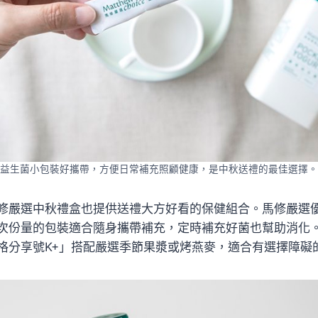
益生菌小包裝好攜帶，方便日常補充照顧健康，是中秋送禮的最佳選擇。
修嚴選中秋禮盒也提供送禮大方好看的保健組合。馬修嚴選
次份量的包裝適合隨身攜帶補充，定時補充好菌也幫助消化
格分享號K+」搭配嚴選季節果漿或烤燕麥，適合有選擇障礙