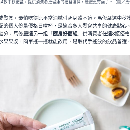
出4款中秋禮盒，提供消費者更健康的禮盒選擇，送禮更有面子。（圖／馬
或聚餐，最怕吃得比平常油膩引起身體不適。馬修嚴選中秋
配的個人份量優格日嚐杯，是適合多人聚會共享的健康點心
糖分，馬修嚴選另一組「
隨身好菌組
」供消費者任選8瓶優
水果果漿，簡單搖一搖就能飲用，是取代手搖飲的飲品首選