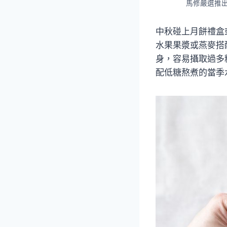
馬修嚴選推
中秋碰上月餅禮盒
水果果漿或燕麥搭
身，容易攝取過多
配低糖熬煮的當季