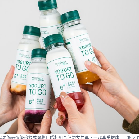
著馬修嚴選優格飲或優格日嚐杯組合與親友共享，一起享受健康。（圖／