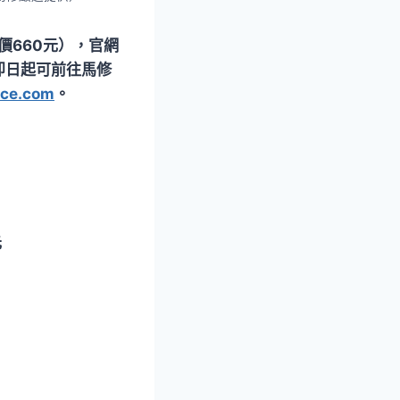
價660元），官網
眾即日起可前往馬修
ice.com
。
元