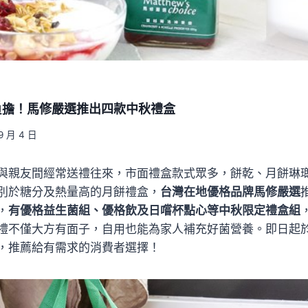
負擔！馬修嚴選推出四款中秋禮盒
9 月 4 日
與親友間經常送禮往來，市面禮盒款式眾多，餅乾、月餅琳
別於糖分及熱量高的月餅禮盒，
台灣在地優格品牌馬修嚴選
，
有優格益生菌組、優格飲及日嚐杯點心等中秋限定禮盒組
禮不僅大方有面子，自用也能為家人補充好菌營養。即日起
，推薦給有需求的消費者選擇！