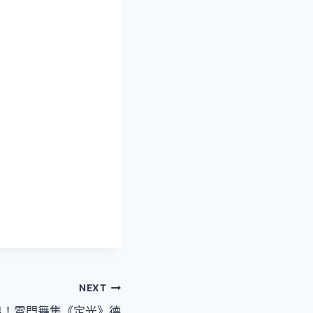
NEXT
出！雲門舞集《定光》德