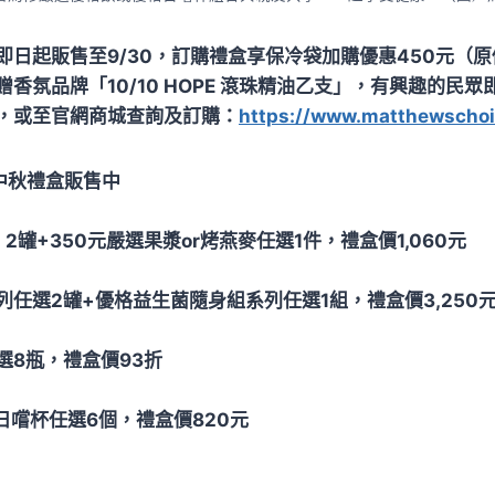
即日起販售至9/30，訂購禮盒享保冷袋加購優惠450元（原
香氛品牌「10/10 HOPE 滾珠精油乙支」，有興趣的民
，或至官網商城查詢及訂購：
https://www.matthewscho
中秋禮盒販售中
2罐+350元嚴選果漿or烤燕麥任選1件，禮盒價1,060元
任選2罐+優格益生菌隨身組系列任選1組，禮盒價3,250
選8瓶，禮盒價93折
日嚐杯任選6個，禮盒價820元