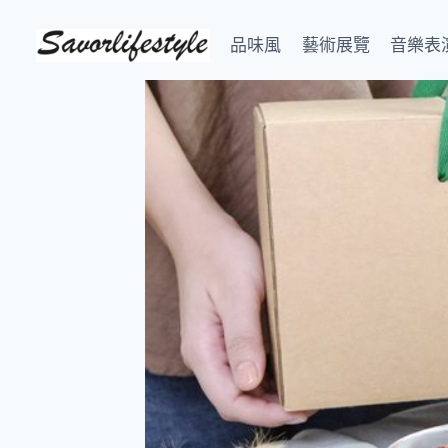
Skip
to
品味風
藝術展覽
音樂表
content