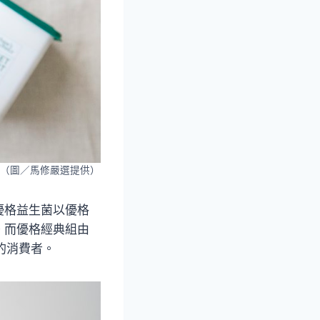
（圖／馬修嚴選提供）
優格益生菌以優格
。而優格經典組由
的消費者。