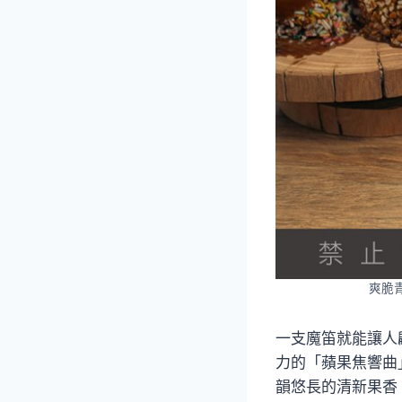
爽脆青
一支魔笛就能讓人
力的「蘋果焦響曲
韻悠長的清新果香