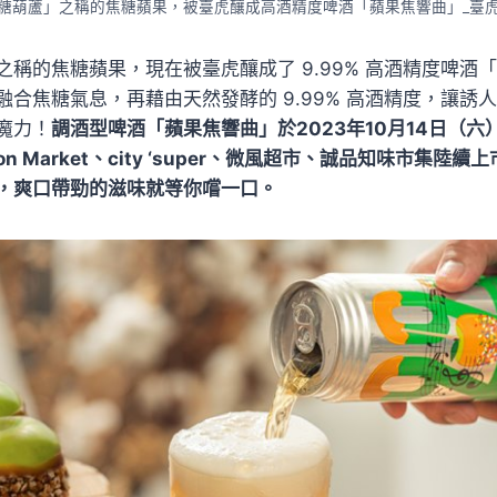
糖葫蘆」之稱的焦糖蘋果，被臺虎釀成高酒精度啤酒「蘋果焦響曲」_臺
之稱的焦糖蘋果，現在被臺虎釀成了 9.99% 高酒精度啤酒
融合焦糖氣息，再藉由天然發酵的 9.99% 高酒精度，讓誘
魔力！
調酒型啤酒「蘋果焦響曲」於2023年10月14日（六）
C’bon Market、city ‘super、微風超市、誠品知味市集
，爽口帶勁的滋味就等你嚐一口。