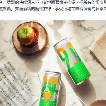
音，猛烈的快感讓人不自覺地隨著節奏搖擺，把所有的煩惱
焦響曲」充滿酒精的魔性旋律，享受這場在味蕾演奏的秋季