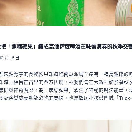
虎把「焦糖蘋果」釀成高酒精度啤酒在味蕾演奏的秋季交
10 月 16 日
想來點應景的食物卻只知道吃南瓜派嗎？還有一種萬聖節必
知道！相傳在古早的西方國度，巫婆們會在大鍋裡熬煮著秋
焦糖與神奇魔藥，為「焦糖蘋果」灌注了神秘的魔法能量。
演變成萬聖節必吃的美味，也是鄰居小孩敲門喊「Trick-or-T