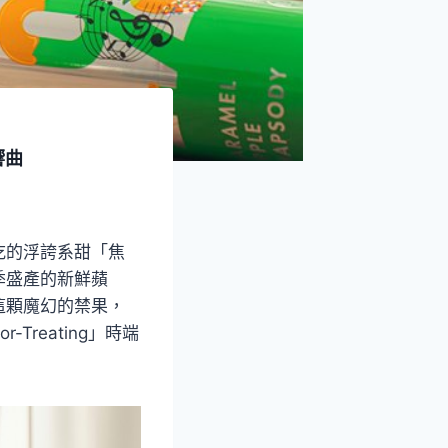
響曲
吃的浮誇系甜「焦
季盛產的新鮮蘋
這顆魔幻的禁果，
reating」時端