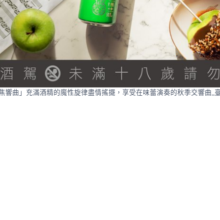
焦響曲」充滿酒精的魔性旋律盡情搖擺，享受在味蕾演奏的秋季交響曲_