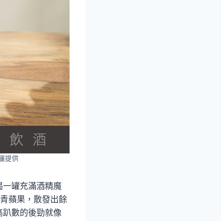
精釀提供
喝一罐充滿酒精魔
的青蘋果，散發出餘
高趴數的後勁就像