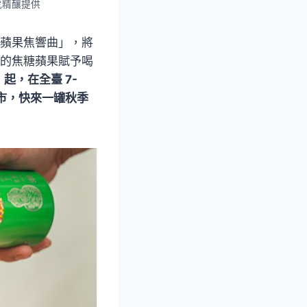
虎精釀提供
「蘋果焦響曲」，將
人的焦糖蘋果賦予喝
起，在全臺 7-
陸續上市，快來一罐秋季