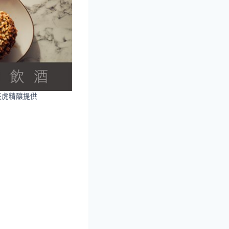
臺虎精釀提供