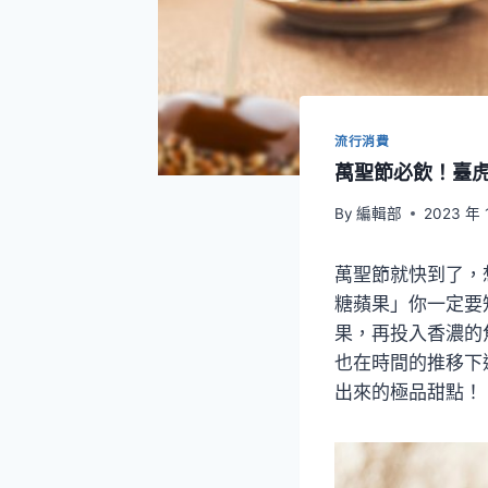
流行消費
萬聖節必飲！臺
By
編輯部
2023 年 
萬聖節就快到了，
糖蘋果」你一定要
果，再投入香濃的
也在時間的推移下逐漸
出來的極品甜點！