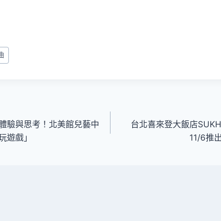
曲
體驗與思考！北美館兒藝中
台北喜來登大飯店SUKHO
玩遊戲」
11/6