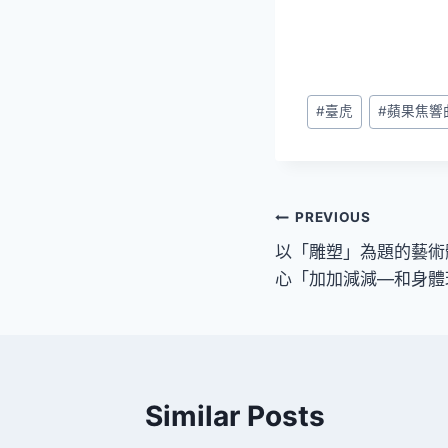
Post
#
臺虎
#
蘋果焦響
Tags:
文
PREVIOUS
以「雕塑」為題的藝術
章
心「加加減減—和身體
導
覽
Similar Posts