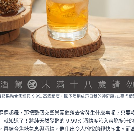
蘋果融合焦糖與 9.99_ 高酒精度，賦予喝到放飛自我的神奇魔力_臺虎
翩翩起舞，那把整個交響樂團催落去會發生什麼事呢？只要
」就知道了！將純天然發酵的 9.99% 酒精度沁入爽脆多汁
，再結合焦糖氣息與酒精，催化出令人愉悅的輕快序曲。而