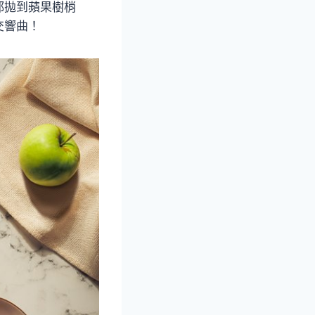
都拋到蘋果樹梢
交響曲！