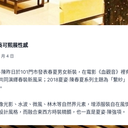
吳可熙展性感
1 月 4 日
hen夏姿‧陳昨日於101門市發表春夏男女新裝，在電影《血觀音》
共同演繹春裝新風采；2018夏姿‧陳春夏系列主題為「繫紗
。
像光影、水波、微風、林木等自然界元素，增添服裝自在風情
設計風格，而融合東西方時裝精髓，也一直是夏姿‧陳強項。