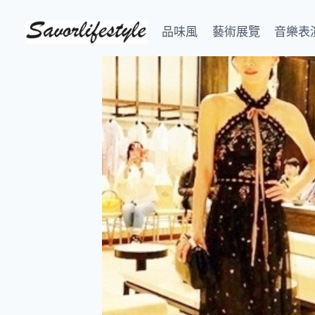
Skip
to
品味風
藝術展覽
音樂表
content