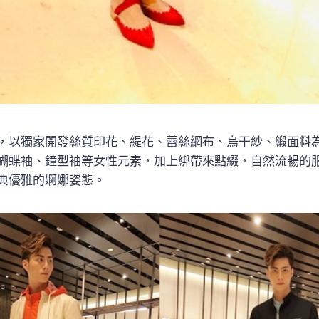
，以獨家開發絲質印花、緹花、蕾絲網布、烏干紗、緞面料
蝴蝶袖、鐘型袖等女性元素，加上綁帶來點綴，自然流暢的
典優雅的婀娜姿態。