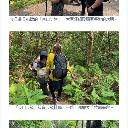
今日最具挑戰的「東山步道」，大家仔細聆聽著導遊的說明。
「東山步道」這段步道陡峭，一路上都需要手拉繩攀爬。