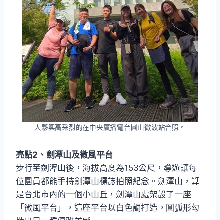
大夥興高采烈的在中央廣播電台圓山微波站合照。
亮點2、劍潭山及微風平台
步行至劍潭山後，海拔高度為153公尺，導遊讓每
位團員都能手持劍潭山標誌拍照紀念。劍潭山，算
是台北市內的一個小山丘，劍潭山處架設了一座
「微風平台」，這座平台以白色調打造，圓弧形勾