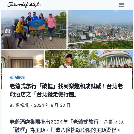
Skip
to
content
國內輕旅
老爺式旅行「破框」找到樂趣和成就感！台北老
爺酒店之「台北縱走健行團」
By
編輯部
2024 年 8 月 30 日
老爺酒店集團
推出2024年「
老爺式旅行
」企劃，以
「
破框
」為主題，打造八條挑戰極限的主題遊程。