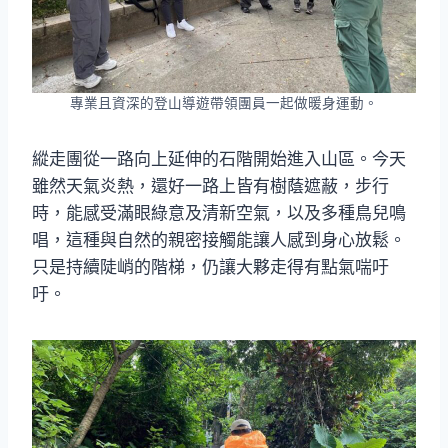
專業且資深的登山導遊帶領團員一起做暖身運動。
縱走團從一路向上延伸的石階開始進入山區。今天
雖然天氣炎熱，還好一路上皆有樹蔭遮蔽，步行
時，能感受滿眼綠意及清新空氣，以及多種鳥兒鳴
唱，這種與自然的親密接觸能讓人感到身心放鬆。
只是持續陡峭的階梯，仍讓大夥走得有點氣喘吁
吁。