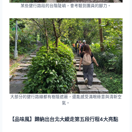
某些健行路段的台階陡峭，會考驗到團員的腳力。
大部分的健行路線都有樹蔭遮蔽，還能感受滿眼綠意與清新空
氣。
【品味風】歸納出台北大縱走第五段行程4大亮點