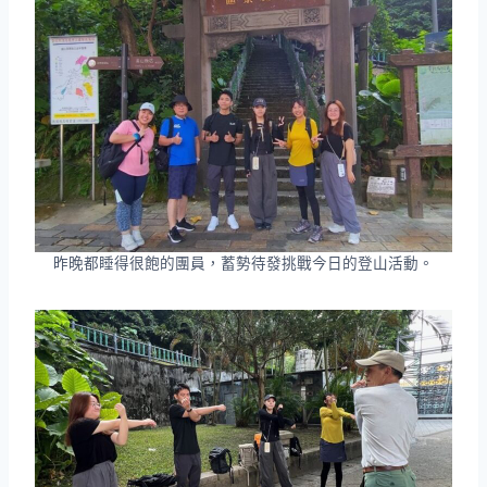
昨晚都睡得很飽的團員，蓄勢待發挑戰今日的登山活動。