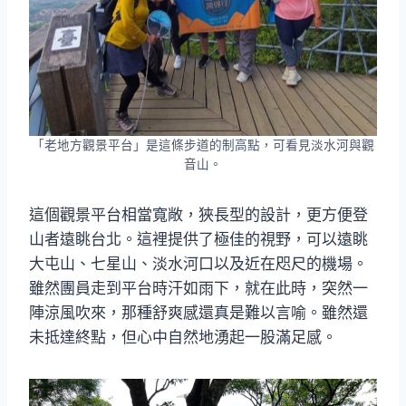
「老地方觀景平台」是這條步道的制高點，可看見淡水河與觀
音山。
這個觀景平台相當寬敞，狹長型的設計，更方便登
山者遠眺台北。這裡提供了極佳的視野，可以遠眺
大屯山、七星山、淡水河口以及近在咫尺的機場。
雖然團員走到平台時汗如雨下，就在此時，突然一
陣涼風吹來，那種舒爽感還真是難以言喻。雖然還
未抵達終點，但心中自然地湧起一股滿足感。