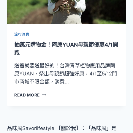
流行消費
抽萬元購物金！阿原YUAN母親節優惠4/1開
跑
送禮就要送最好的！台灣青草植物應用品牌阿
原YUAN，祭出母親節超強好康，4/1至5/12門
市商城不限金額，消費…
抽
READ MORE
萬
元
購
物
金！
品味風Savorlifestyle 【關於我】：「品味風」是一
阿