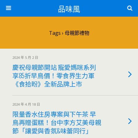
品味風
Tags › 母親節禮物
2024 年 5 月 2 日
慶祝母親節開站 寵愛媽咪系列
享85折早鳥價！零食界生力軍
《食拾盼》全新品牌上市
2024 年 4 月 18 日
限量香水住房專案與下午茶 早
鳥再贈蛋糕！台中李方艾美母親
節「讓愛與香氛&味蕾同行」