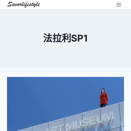
Skip
to
content
法拉利SP1