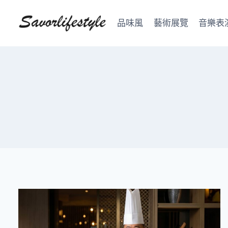
Skip
to
品味風
藝術展覽
音樂表
content