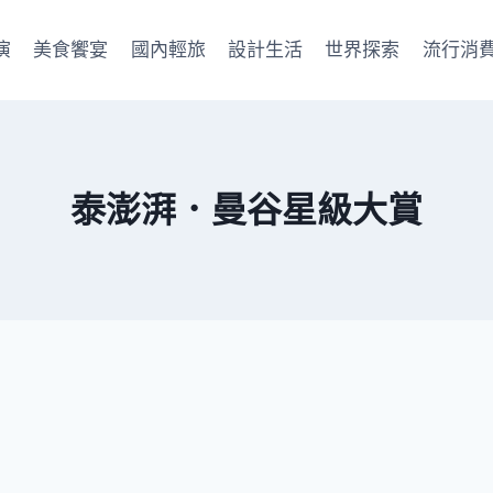
演
美食饗宴
國內輕旅
設計生活
世界探索
流行消
泰澎湃．曼谷星級大賞