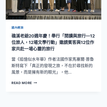
國內輕旅
礁溪老爺20週年慶！舉行「閱讀與旅行—12
位旅人，12場文學行動」邀請賓客與12位作
家共赴一場心靈的旅行
當《追憶似水年華》作者法國作家馬塞爾·普魯
斯特寫下「真正的發現之旅，不在於尋找新的
風景，而是擁有新的眼光」，他…
礁
READ MORE
溪
老
爺
20
週