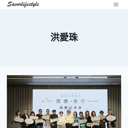
Skip
to
content
洪愛珠