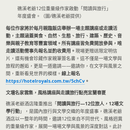
礁溪老爺12位重量級作家啟動「閱讀與旅行」
年度盛會。（圖/礁溪老爺提供）
每位作家將於每月親臨飯店舉辦一場主題講座或走讀活
動，主題涵蓋美食、自然、生態、旅行、建築、歷史、音
樂與親子教育等豐富領域。所有講座皆免費開放參與，唯
走讀活動需事先報名並酌收費用。
現場更贈送限定明信
片，還有機會珍藏作家親筆簽名書。這不僅是一場文學與
旅程的邂逅，更是一道邀請——邀請你，在文字與風景之
間，重新看見世界的模樣。
線上報名
https://hotelroyals.com.tw/5chCv
。
文壇名家雲集，風格講座與走讀旅行點亮宜蘭春夏
礁溪老爺酒店隆重推出「
閱讀與旅行—12位旅人，12場文
學行動
」，是國內旅行與文學交織的年度盛事，礁溪老爺
酒店以一整年的時間，邀請12位來自不同世代、風格迥異
的重量級作家，展開一場場文學與風景的深度對話。此計