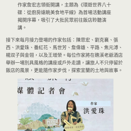
作家詹宏志領銜開講，主題為《環遊世界八十
碟：從廚房遠眺美食地平線》為首場活動講座
揭開序幕，吸引了大批民眾前往飯店聆聽演
講。
接下來每月接力登場的作家包括：陳思宏、劉克襄、張
西、洪愛珠、番紅花、馬世芳、詹偉雄、平路、焦元溥、
楊双子與金翎，以及王增榮。每位作家將在礁溪老爺酒店
舉辦一場別具風格的講座或戶外走讀，讓旅人不只停留於
飯店的風景，更能隨作家步伐，探索宜蘭的土地與故事。