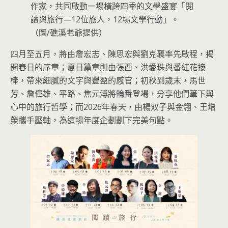
作家，共同啟動一場橫跨四季的文學盛宴「閱
讀與旅行—12位旅人，12場文學行動」。
（圖/礁溪老爺提供）
四月至五月，將由詹宏志、陳思宏與劉克襄率先啟程，揭
開春日的序章；夏日篇章則由張西、洪愛珠與番紅花接
棒，帶來細膩的文字與豐盈的感官；初秋到歲末，馬世
芳、詹偉雄、平路、焦元溥將輪番登場，分享他們筆下與
心中的旅行哲學；而2026年春天，由楊双子與金翎、王增
榮攜手壓軸，為這場年度企劃劃下完美句點。