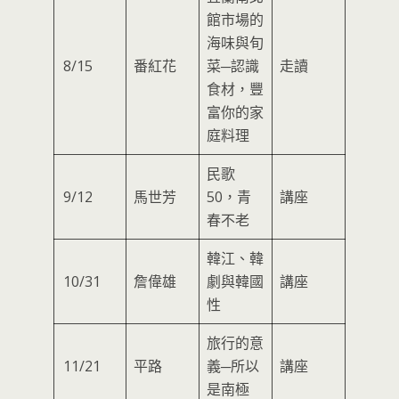
館市場的
海味與旬
8/15
番紅花
菜─認識
走讀
食材，豐
富你的家
庭料理
民歌
9/12
馬世芳
50，青
講座
春不老
韓江、韓
10/31
詹偉雄
劇與韓國
講座
性
旅行的意
11/21
平路
義─所以
講座
是南極