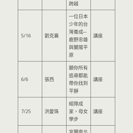
跨越
一位日本
少年的台
灣養成─
5/16
劉克襄
講座
鹿野忠雄
與蘭陽平
原
願你所有
追尋都能
6/6
張西
講座
帶你找到
平靜
組隊成
7/25
洪愛珠
家，母女
講座
學步
宜蘭南北