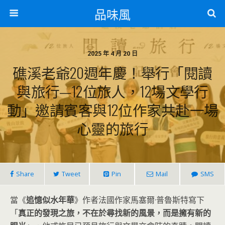
品味風
2025 年 4 月 20 日
礁溪老爺20週年慶！舉行「閱讀
與旅行—12位旅人，12場文學行
動」邀請賓客與12位作家共赴一場
心靈的旅行
Share
Tweet
Pin
Mail
SMS
當《
追憶似水年華
》作者法國作家馬塞爾·普魯斯特寫下
「
真正的發現之旅，不在於尋找新的風景，而是擁有新的