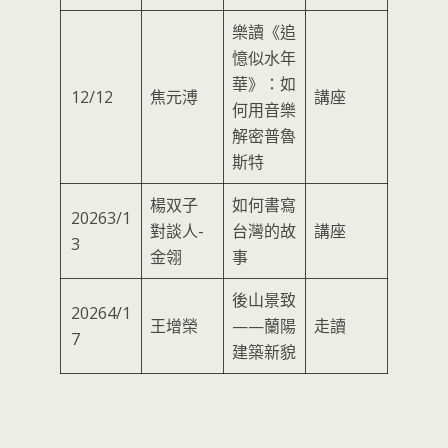
樂讀《追
憶似水年
華》：如
12/12
焦元溥
講座
何用音樂
解密普魯
斯特
楊双子
如何書寫
20263/1
對談人-
台灣的故
講座
3
金翎
事
後山景致
20264/1
王增榮
——蘭陽
走讀
7
建築新貌