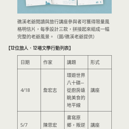
礁溪老爺閱讀與旅行講座參與者可獲得限量風
格明信片，每季設計三款，拼接起來組成一幅
完整的老爺風景。（圖/礁溪老爺提供）
【12位旅人．12場文學行動列表】
日期
作家
講題
形式
環遊世界
八十碟─
4/18
詹宏志
從廚房遠
講座
眺美食的
地平線
書寫原
5/7
陳思宏
鄉，叛逆
講座