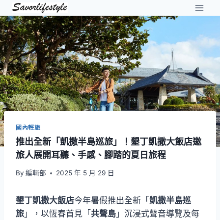
Skip
to
content
國內輕旅
推出全新「凱撒半島巡旅」！墾丁凱撒大飯店邀
旅人展開耳聽、手感、腳踏的夏日旅程
By
編輯部
2025 年 5 月 29 日
墾丁凱撒大飯店
今年暑假推出全新「
凱撒半島巡
旅
」，以恆春首見「
共聲島
」沉浸式聲音導覽及每