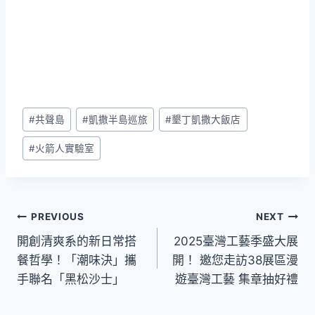
Post
#
共聲島
#
凱撒半島巡旅
#
墾丁凱撒大飯店
Tags:
#
火箭人實驗室
文
PREVIOUS
NEXT
開創清爽系的新日常搭
2025臺灣工藝季盛大展
章
餐哲學！「潮味決」攜
開！ 邀您走訪38展區漫
導
手聯名「黑松沙士」
遊臺灣工藝 集章抽好禮
覽