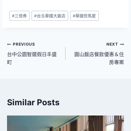
Post
#
三倍券
#
台北華國大飯店
#
華國但馬屋
Tags:
文
PREVIOUS
NEXT
台中公園智選假日丰盛
圓山飯店餐飲優惠＆住
章
町
房專案
導
覽
Similar Posts