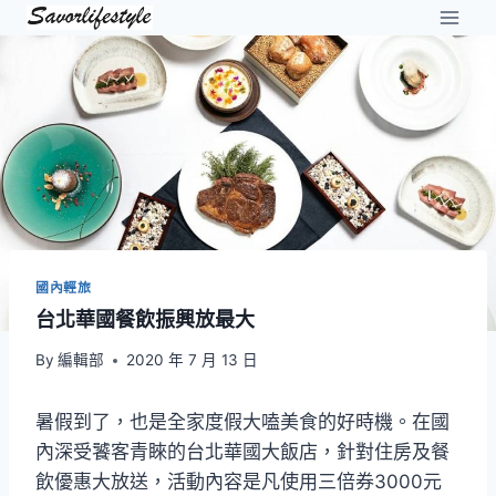
Skip
to
content
國內輕旅
台北華國餐飲振興放最大
By
編輯部
2020 年 7 月 13 日
暑假到了，也是全家度假大嗑美食的好時機。在國
內深受饕客青睞的台北華國大飯店，針對住房及餐
飲優惠大放送，活動內容是凡使用三倍券3000元