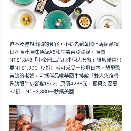
迫不及待想出國的食客，不妨先到華國但馬屋品嚐
日本原汁原味頂級A5和牛壽喜涮涮鍋，原價
NT$1,848「小帝國三品和牛個人套餐」振興優惠只
要NT$1,300（7折）就可感受一秒飛日本。想飛歐
美線的老饕，可攜伴品嚐華國牛排館「雙人火焰帶
骨肋眼牛排饗宴16oz」原價4268元，振興券優惠
67折，NT$2,880一秒飛美國。