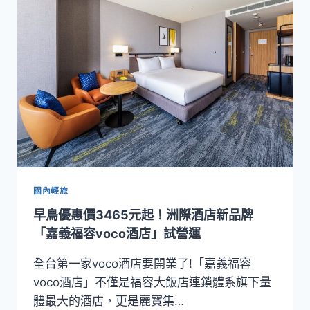
手
洲
際
酒
店
集
團
再
創
新
里
程！
台
國內輕旅
灣
早鳥優惠價3465元起！洲際酒店新品牌
首
家
「嘉義福容voco酒店」試營運
「華
邑
全台第一家voco酒店要開業了!「嘉義福容
酒
voco酒店」不僅是福容大飯店連鎖體系旗下量
店」
體最大的酒店，更是麗寶集…
正