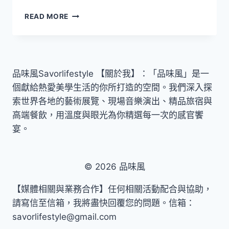
式
早
READ MORE
落
鳥
腳
優
台
惠
北
價
預
3465
計
品味風Savorlifestyle 【關於我】：「品味風」是一
元
2026
個獻給熱愛美學生活的你所打造的空間。我們深入探
起！
年
洲
索世界各地的藝術展覽、現場音樂演出、精品旅宿與
底
際
盛
高端餐飲，用溫度與眼光為你精選每一次的感官饗
酒
大
宴。
店
開
新
幕
品
牌
© 2026 品味風
「嘉
義
【媒體相關與業務合作】任何相關活動配合與協助，
福
請寫信至信箱，我將盡快回覆您的問題。信箱：
容
savorlifestyle@gmail.com
VOCO
酒