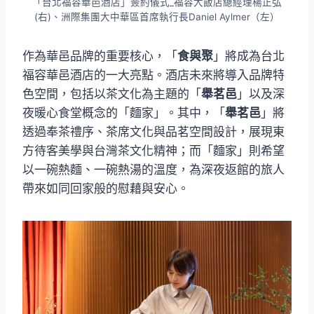
「台北福容華邑酒店」簽約儀式_福容大飯店總經理楊正弘
(右)、洲際集團大中華區首席執行長Daniel Aylmer（左）
作為華邑品牌的重要核心，「
食與聚
」將成為台北
福容華邑酒店的一大亮點。酒店未來將導入品牌特
色空間，包括以茶文化為主題的「
舉茗邑
」以及深
夜暖心食堂概念的「麵家」。其中，「
舉茗邑
」將
透過奉茶禮序、茶席文化與品茗空間設計，展現東
方待客美學與台灣茶文化精神；而「麵家」則希望
以一碗熱麵、一碗熱湯的溫度，為深夜返館的旅人
帶來如同回家般的慰藉與安心。