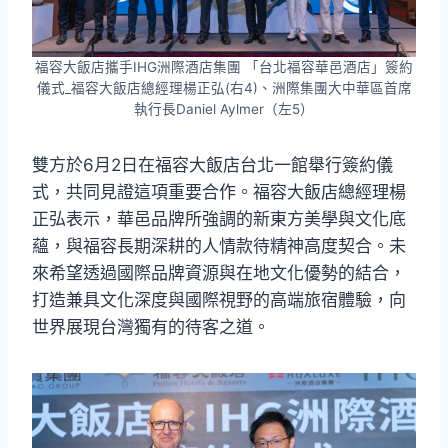
福容大飯店攜手IHG洲際酒店集團 「台北福容華邑酒店」簽約
儀式_福容大飯店總經理楊正弘(右4)、洲際集團大中華區首席
執行長Daniel Aylmer（左5）
雙方於6月2日在福容大飯店台北一館舉行簽約儀
式，共同見證這項重要合作。福容大飯店總經理楊
正弘表示，華邑品牌所強調的新東方美學與文化底
蘊，與福容長期深耕的人情款待精神高度契合。未
來希望透過國際品牌資源與在地文化優勢的結合，
打造兼具文化深度與國際視野的高端旅宿體驗，向
世界展現台灣獨有的待客之道。