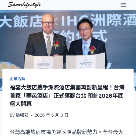
Skip
to
content
企業活動
福容大飯店攜手洲際酒店集團再創新里程！台灣
首家「華邑酒店」正式落腳台北 預計2026年底
盛大開幕
By
編輯部
2026 年 6 月 3 日
台灣高端旅宿市場再迎國際品牌新勢力。全台最大