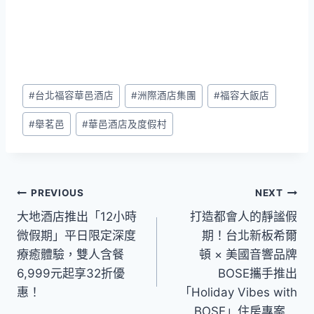
Post
#
台北福容華邑酒店
#
洲際酒店集團
#
福容大飯店
Tags:
#
舉茗邑
#
華邑酒店及度假村
文
PREVIOUS
NEXT
大地酒店推出「12小時
打造都會人的靜謐假
章
微假期」平日限定深度
期！台北新板希爾
導
療癒體驗，雙人含餐
頓 × 美國音響品牌
6,999元起享32折優
BOSE攜手推出
覽
惠！
「Holiday Vibes with
BOSE」住房專案