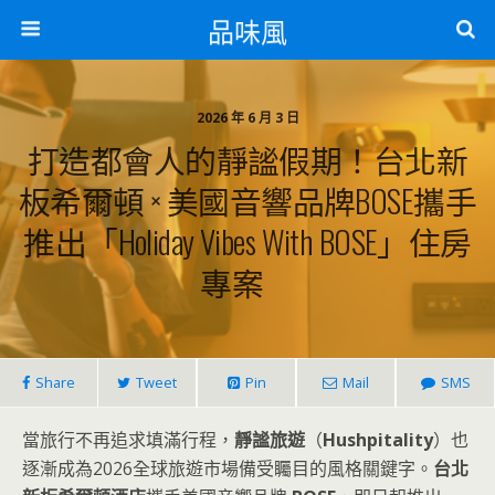
品味風
2026 年 6 月 3 日
打造都會人的靜謐假期！台北新
板希爾頓 × 美國音響品牌BOSE攜手
推出「Holiday Vibes With BOSE」住房
專案
Share
Tweet
Pin
Mail
SMS
當旅行不再追求填滿行程，
靜謐旅遊
（
Hushpitality
）也
逐漸成為2026全球旅遊市場備受矚目的風格關鍵字。
台北