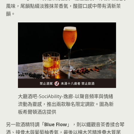
風味，尾韻點綴淡雅抹茶香氣，酸甜口感中帶有清新茶
韻。
大廳酒吧-SociAbility-逸廊-以聲音頻率與情緒
流動為靈感，推出兩款聯名限定調飲。圖為新
板希爾頓酒店提供
另一款酒精特調「
Blue Flow
」，則以鐵觀音茶香揉合琴
酒、接骨木與葡萄柚香氣，最後以檜木苦精堆疊木質尾