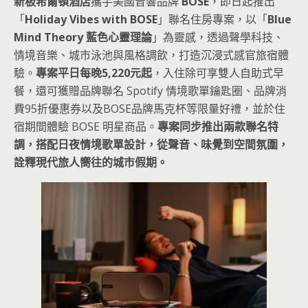
新板希爾頓酒店
攜手美國音響品牌
BOSE
，即日起推出
「
Holiday Vibes with BOSE
」聯名住房專案，以「
Blue
Mind Theory 藍色心靈理論
」為靈感，透過聲學科技、
情境音樂、城市泳池與風格調飲，打造沉浸式感官旅宿體
驗。
專案平日每晚5,220元起
，入住除可享雙人自助式早
餐，還可獲贈品牌聯名 Spotify 情境歌單鑰匙圈、品牌消
費95折優惠券以及BOSE品牌馬克杯等限量好禮，並於住
宿期間體驗 BOSE 明星商品。
專案同步推出兩款聯名特
調，搭配日夜情境歌單設計，從聲音、味覺到空間氛圍，
詮釋現代旅人嚮往的城市假期。