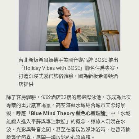
台北新板希爾頓攜手美國音響品牌 BOSE 推出
「Holiday Vibes with BOSE」聯名住房專案，
打造沉浸式感官旅宿體驗。圖為新板希爾頓酒
店提供
除了客房體驗，位於酒店32樓的無邊際泳池，亦成為此次
專案的重要感官場景。高空湛藍水域結合城市天際線景
觀，呼應「
Blue Mind Theory 藍色心靈理論
」中「水域
能讓人進入平靜與專注狀態」的概念，讓旅人沉浸在水
波、光影與聲音之間，甚至在客房泡澡沐浴時，也暫時抽
離繁忙節奏，展開一場放鬆的心流旅程。