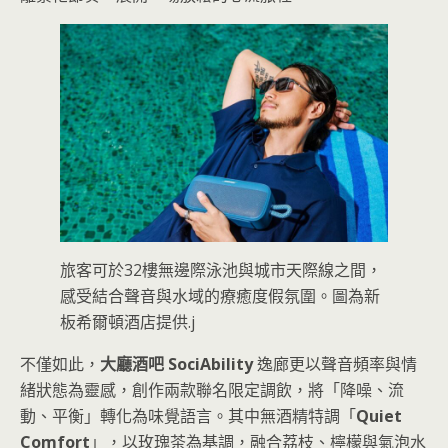
旅客可於32樓無邊際泳池與城市天際線之間，
感受結合聲音與水域的療癒度假氛圍。圖為新
板希爾頓酒店提供.j
不僅如此，
大廳酒吧 SociAbility
逸廊更以聲音頻率與情
緒狀態為靈感，創作兩款聯名限定調飲，將「降噪、流
動、平衡」轉化為味覺語言。其中無酒精特調「
Quiet
Comfort
」，以玫瑰茶為基調，融合荔枝、檸檬與氣泡水