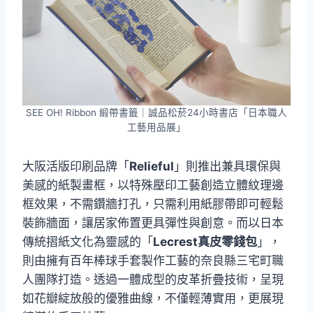
SEE OH! Ribbon 緞帶書籤｜誠品松菸24小時書店「日本職人
工藝用品展」
大阪活版印刷品牌「
Relieful
」則推出兼具環保與
美感的紙製畫框，以特殊壓印工藝創造立體紋理邊
框效果，不需鑽牆打孔，只需利用紙膠帶即可輕鬆
裝飾牆面，讓居家佈置更具彈性與創意。而以日本
傳統摺紙文化為靈感的「
Lecrest真皮零錢包
」，
則由擁有百年棒球手套製作工藝的奈良縣三宅町職
人團隊打造。透過一體成型的皮革折疊技術，呈現
如花瓣綻放般的優雅曲線，不僅輕薄實用，更展現