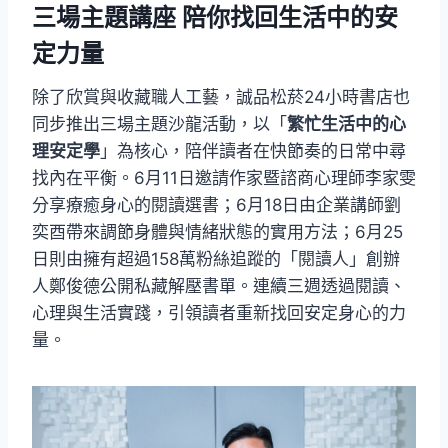
三場主題講座 陪你找回生活中的安
定力量
除了欣賞與收藏職人工藝，誠品松菸24小時書店也
同步推出三場主題沙龍活動，以「
繁忙生活中的心
理安定學
」為核心，陪伴讀者在快節奏的日常中尋
找內在平衡。6月11日邀請作家暨諮商心理師李家雯
分享療癒身心的閱讀選書；6月18日由企業講師劉
奕酉帶來調節身體與情緒狀態的實用方法；6月25
日則由擁有超過158萬粉絲追蹤的「閱讀人」創辦
人鄭俊德公開私藏解壓書單。連續三週透過閱讀、
心理與生活實踐，引領讀者重新找回安定身心的力
量。