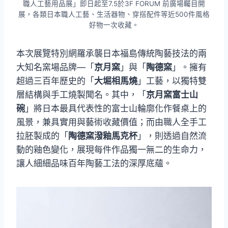
職人工藝用品展」即日起至7.5於3F FORUM 前廣場矚目開
展，各類日本職人工藝、生活器物、穿搭配件等近500件風格
好物一次收藏。
本次展覽特別網羅承襲日本福島傳統陶藝技法的兩
大知名窯場品牌—「
京月窯
」與「
陶德窯
」。擁有
超過三百年歷史的「
大堀相馬燒
」工藝，以獨特雙
層結構與手工燒製聞名。其中，「
京月窯富士山
碗
」將日本最具代表性的富士山輪廓化作餐桌上的
風景，兼具實用與藝術收藏價值；而由職人全手工
拉胚製成的「
陶德窯潑釉馬克杯
」，則透過自然流
動的釉色變化，展現每件作品獨一無二的生命力，
讓人細細品味百年陶藝工法的深厚底蘊。