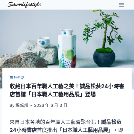
Skip
to
content
設計生活
收藏日本百年職人工藝之美！誠品松菸24小時書
店首檔「日本職人工藝用品展」登場
By
編輯部
2026 年 6 月 3 日
來自日本各地的百年職人工藝齊聚台北！
誠品松菸
24小時書店
首度推出「
日本職人工藝用品展
」，即