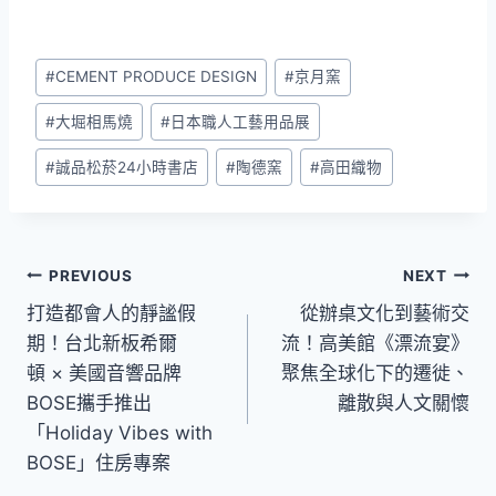
Post
#
CEMENT PRODUCE DESIGN
#
京月窯
Tags:
#
大堀相馬燒
#
日本職人工藝用品展
#
誠品松菸24小時書店
#
陶德窯
#
高田織物
文
PREVIOUS
NEXT
打造都會人的靜謐假
從辦桌文化到藝術交
章
期！台北新板希爾
流！高美館《漂流宴》
導
頓 × 美國音響品牌
聚焦全球化下的遷徙、
BOSE攜手推出
離散與人文關懷
覽
「Holiday Vibes with
BOSE」住房專案