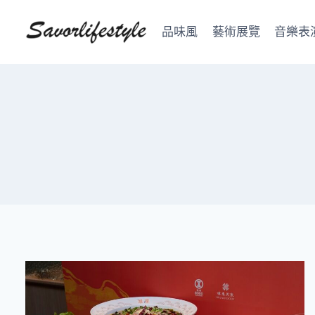
Skip
to
品味風
藝術展覽
音樂表
content