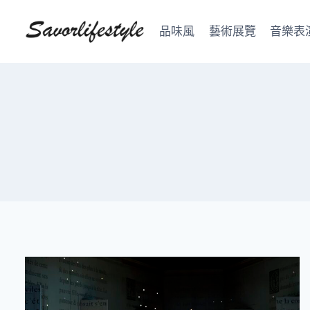
Skip
to
品味風
藝術展覽
音樂表
content