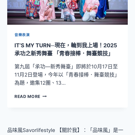
音樂表演
IT’S MY TURN─現在，輪到我上場！2025
承功之新秀舞臺 「青春接棒．舞臺競技」
第九屆「承功—新秀舞臺」即將於10月17日至
11月2日登場，今年以「青春接棒．舞臺競技」
為題，邀集12團、13…
IT’S
READ MORE
MY
TURN─
現
在，
輪
品味風Savorlifestyle 【關於我】：「品味風」是一
到